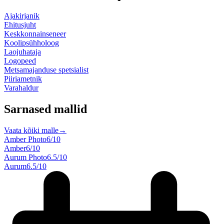
Ajakirjanik
Ehitusjuht
Keskkonnainseneer
Koolipsühholoog
Laojuhataja
Logopeed
Metsamajanduse spetsialist
Piiriametnik
Varahaldur
Sarnased mallid
Vaata kõiki malle
→
Amber Photo
6
/10
Amber
6
/10
Aurum Photo
6.5
/10
Aurum
6.5
/10