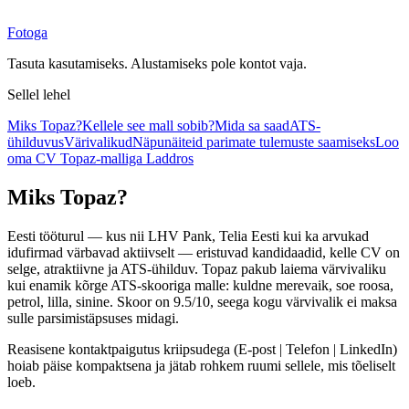
Fotoga
Tasuta kasutamiseks. Alustamiseks pole kontot vaja.
Sellel lehel
Miks Topaz?
Kellele see mall sobib?
Mida sa saad
ATS-
ühilduvus
Värivalikud
Näpunäiteid parimate tulemuste saamiseks
Loo
oma CV Topaz-malliga Laddros
Miks Topaz?
Eesti tööturul — kus nii LHV Pank, Telia Eesti kui ka arvukad
idufirmad värbavad aktiivselt — eristuvad kandidaadid, kelle CV on
selge, atraktiivne ja ATS-ühilduv. Topaz pakub laiema värvivaliku
kui enamik kõrge ATS-skooriga malle: kuldne merevaik, soe roosa,
petrol, lilla, sinine. Skoor on 9.5/10, seega kogu värvivalik ei maksa
sulle parsimistäpsuses midagi.
Reasisene kontaktpaigutus kriipsudega (E-post | Telefon | LinkedIn)
hoiab päise kompaktsena ja jätab rohkem ruumi sellele, mis tõeliselt
loeb.