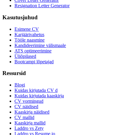
Cover Letter Generator
Resignation Letter Generator
Kasutusjuhud
Esimene CV
Karjäärivahetus
Tööle naasmine
Kandideerimine välismaale
ATS optimeerimine
Üliõpilased
Bootcampi lõpetajad
Ressursid
Blogi
Kuidas kirjutada CV d
Kuidas kirjutada kaaskirja
CV vormingud
CV näidised
Kaaskirja näidised
CV mallid
Kaaskirja mallid
Laddro vs Zety
Laddro vs Resume.io