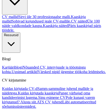
CV mallid
Sirvi üle 30 professionaalse malli.
Kaaskirja
mallid
Sobivad kujundused igale CV-mallile.
CV näited
Üle 100
näide valdkondade kaupa.
Kaaskirja näited
Päris kaaskirjad päris
töödele.
Ressursid
Blogi
Karjääriblogi
Nõuanded CV, intervjuude ja tööotsingu
kohta.
Uusimad artiklid
Värsked nipid järgmise töökoha leidmiseks.
CV kirjutamine
Kuidas kirjutada CV-d
Samm-sammuline juhend mallide ja
näidetega.
Kuidas kirjutada kaaskirja
Pange värbajad oma
kandideerimist lugema.
Sinu esimene CV
Pole kunagi varem
kirjutanud? Alusta siit.
ATS CV juhend
Läbi automatiseeritud
sõelumissüsteemidest.