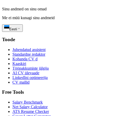
Sinu andmed on sinu omad
Me ei müü kunagi sinu andmeid
Eesti
Toode
Juhendatud assistent
Standardne redaktor
Kohanda CV d
Kaaskiri
Tööpakkumiste jälgija
AI CV ülevaade
LinkedIni optimeerija
CV mallid
Free Tools
Salary Benchmark
Net Salary Calculator
ATS Resume Checker