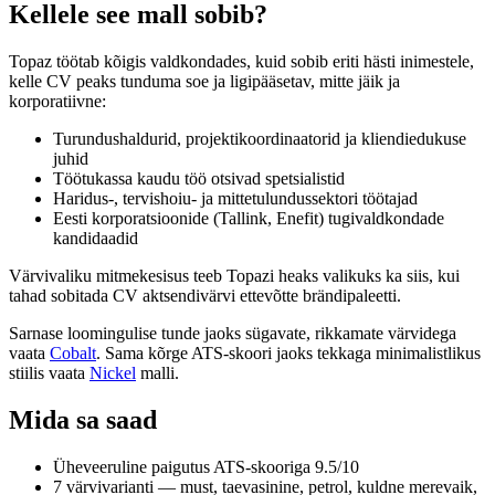
Kellele see mall sobib?
Topaz töötab kõigis valdkondades, kuid sobib eriti hästi inimestele,
kelle CV peaks tunduma soe ja ligipääsetav, mitte jäik ja
korporatiivne:
Turundushaldurid, projektikoordinaatorid ja kliendiedukuse
juhid
Töötukassa kaudu töö otsivad spetsialistid
Haridus-, tervishoiu- ja mittetulundussektori töötajad
Eesti korporatsioonide (Tallink, Enefit) tugivaldkondade
kandidaadid
Värvivaliku mitmekesisus teeb Topazi heaks valikuks ka siis, kui
tahad sobitada CV aktsendivärvi ettevõtte brändipaleetti.
Sarnase loomingulise tunde jaoks sügavate, rikkamate värvidega
vaata
Cobalt
. Sama kõrge ATS-skoori jaoks tekkaga minimalistlikus
stiilis vaata
Nickel
malli.
Mida sa saad
Üheveeruline paigutus ATS-skooriga 9.5/10
7 värvivarianti — must, taevasinine, petrol, kuldne merevaik,