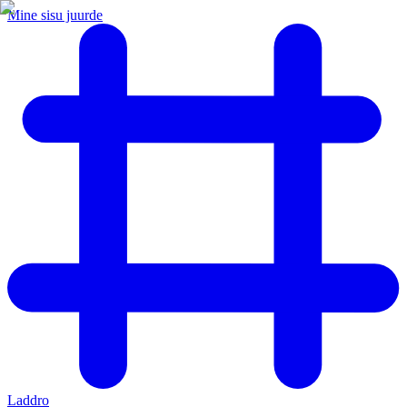
Mine sisu juurde
Laddro