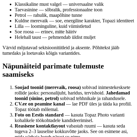
Klassikaline must valgel — universaalne valik
Taevasinine — sõbralik, professionaalne toon
Petrol — rahulik, maapõhine tunne
Kuldne merevaik — soe, energiline karakter, Topazi identiteet
Lilla — loominguline, kuid viimistletud
Soe roosa — erinev, mitte häiriv
Helehall taust — pehmendab üldist muljet
Värvid mõjutavad sektsioonitiitleid ja aksente. Põhitekst jääb
tumedaks ja loetavaks kõigis variantides.
Näpunäiteid parimate tulemuste
saamiseks
Soojad toonid (merevaik, roosa)
sobivad inimestekesksete
rollide jaoks: personalijuht, haridus, tervishoid.
Jahedamad
toonid (sinine, petrol)
sobivad tehhnikale ja rahandusele.
CV.ee on peamine kanal
— lae PDF üles ja täida ka profiil.
Topaz töötab mõlemal.
Foto on Eestis standard
— kasuta Topaz Photo varianti
kohalikele töökohtadele kandideerimisel.
Reasisene kontaktlayout
vabastab ruumi — kasuta seda
tugeva 2–3 lauselise kokkuvõtte jaoks. See on esimene asi,
mida värbaja lugeb pärast su nime.