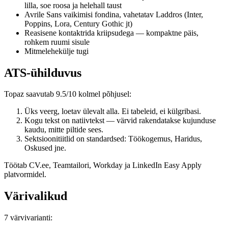
lilla, soe roosa ja helehall taust
Avrile Sans vaikimisi fondina, vahetatav Laddros (Inter,
Poppins, Lora, Century Gothic jt)
Reasisene kontaktrida kriipsudega — kompaktne päis,
rohkem ruumi sisule
Mitmelehekülje tugi
ATS-ühilduvus
Topaz saavutab 9.5/10 kolmel põhjusel:
Üks veerg, loetav ülevalt alla. Ei tabeleid, ei külgribasi.
Kogu tekst on natiivtekst — värvid rakendatakse kujunduse
kaudu, mitte piltide sees.
Sektsioonitiitlid on standardsed: Töökogemus, Haridus,
Oskused jne.
Töötab CV.ee, Teamtailori, Workday ja LinkedIn Easy Apply
platvormidel.
Värivalikud
7 värvivarianti: