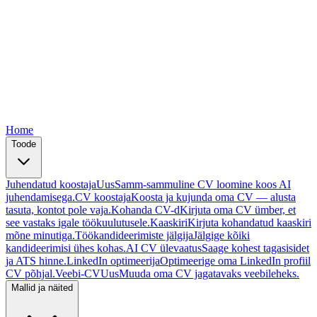
Free
Free
Free
Free
Free
Home
Toode
Juhendatud koostaja
Uus
Samm-sammuline CV loomine koos AI
juhendamisega.
CV koostaja
Koosta ja kujunda oma CV — alusta
tasuta, kontot pole vaja.
Kohanda CV-d
Kirjuta oma CV ümber, et
see vastaks igale töökuulutusele.
Kaaskiri
Kirjuta kohandatud kaaskiri
mõne minutiga.
Töökandideerimiste jälgija
Jälgige kõiki
kandideerimisi ühes kohas.
AI CV ülevaatus
Saage kohest tagasisidet
ja ATS hinne.
LinkedIn optimeerija
Optimeerige oma LinkedIn profiil
CV põhjal.
Veebi-CV
Uus
Muuda oma CV jagatavaks veebileheks.
Mallid ja näited