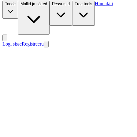
Hinnakiri
Toode
Mallid ja näited
Ressursid
Free tools
Logi sisse
Registreeru
Uus
Uus