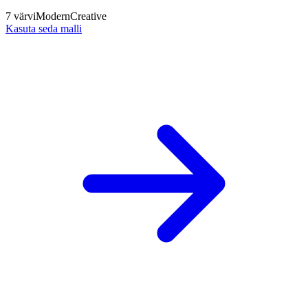
7
värvi
Modern
Creative
Kasuta seda malli