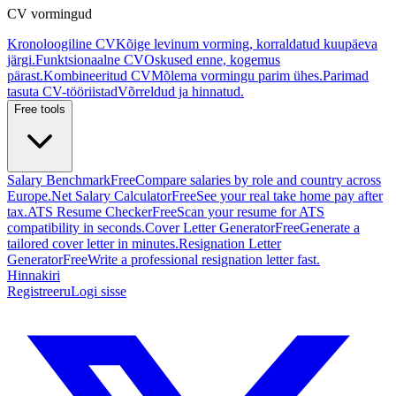
CV vormingud
Kronoloogiline CV
Kõige levinum vorming, korraldatud kuupäeva
järgi.
Funktsionaalne CV
Oskused enne, kogemus
pärast.
Kombineeritud CV
Mõlema vormingu parim ühes.
Parimad
tasuta CV-tööriistad
Võrreldud ja hinnatud.
Free tools
Salary Benchmark
Free
Compare salaries by role and country across
Europe.
Net Salary Calculator
Free
See your real take home pay after
tax.
ATS Resume Checker
Free
Scan your resume for ATS
compatibility in seconds.
Cover Letter Generator
Free
Generate a
tailored cover letter in minutes.
Resignation Letter
Generator
Free
Write a professional resignation letter fast.
Hinnakiri
Registreeru
Logi sisse