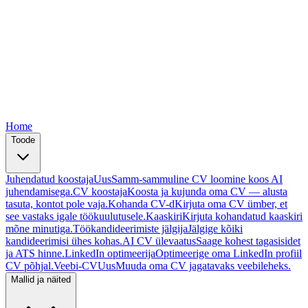
Free
Free
Free
Free
Free
Home
Toode
Juhendatud koostaja
Uus
Samm-sammuline CV loomine koos AI
juhendamisega.
CV koostaja
Koosta ja kujunda oma CV — alusta
tasuta, kontot pole vaja.
Kohanda CV-d
Kirjuta oma CV ümber, et
see vastaks igale töökuulutusele.
Kaaskiri
Kirjuta kohandatud kaaskiri
mõne minutiga.
Töökandideerimiste jälgija
Jälgige kõiki
kandideerimisi ühes kohas.
AI CV ülevaatus
Saage kohest tagasisidet
ja ATS hinne.
LinkedIn optimeerija
Optimeerige oma LinkedIn profiil
CV põhjal.
Veebi-CV
Uus
Muuda oma CV jagatavaks veebileheks.
Mallid ja näited