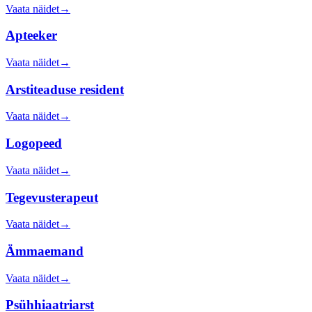
Vaata näidet
→
Apteeker
Vaata näidet
→
Arstiteaduse resident
Vaata näidet
→
Logopeed
Vaata näidet
→
Tegevusterapeut
Vaata näidet
→
Ämmaemand
Vaata näidet
→
Psühhiaatriarst