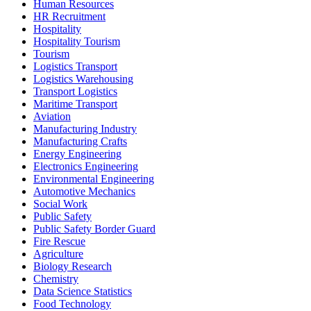
Human Resources
HR Recruitment
Hospitality
Hospitality Tourism
Tourism
Logistics Transport
Logistics Warehousing
Transport Logistics
Maritime Transport
Aviation
Manufacturing Industry
Manufacturing Crafts
Energy Engineering
Electronics Engineering
Environmental Engineering
Automotive Mechanics
Social Work
Public Safety
Public Safety Border Guard
Fire Rescue
Agriculture
Biology Research
Chemistry
Data Science Statistics
Food Technology