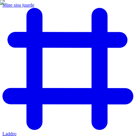
Mine sisu juurde
Laddro