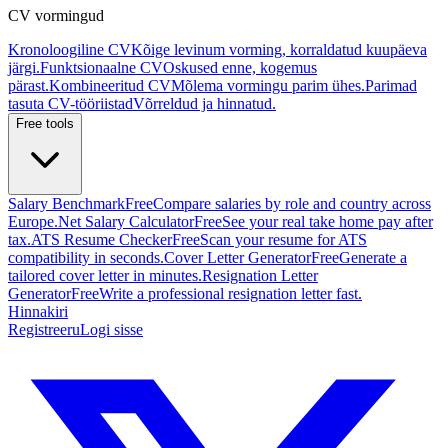
CV vormingud
Kronoloogiline CV
Kõige levinum vorming, korraldatud kuupäeva
järgi.
Funktsionaalne CV
Oskused enne, kogemus
pärast.
Kombineeritud CV
Mõlema vormingu parim ühes.
Parimad
tasuta CV-tööriistad
Võrreldud ja hinnatud.
Free tools
Salary Benchmark
Free
Compare salaries by role and country across
Europe.
Net Salary Calculator
Free
See your real take home pay after
tax.
ATS Resume Checker
Free
Scan your resume for ATS
compatibility in seconds.
Cover Letter Generator
Free
Generate a
tailored cover letter in minutes.
Resignation Letter
Generator
Free
Write a professional resignation letter fast.
Hinnakiri
Registreeru
Logi sisse