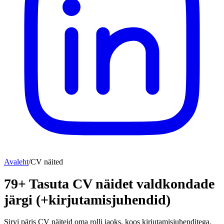
Avaleht
/
CV näited
79+ Tasuta CV näidet valdkondade
järgi (+kirjutamisjuhendid)
Sirvi päris CV näiteid oma rolli jaoks, koos kirjutamisjuhenditega.