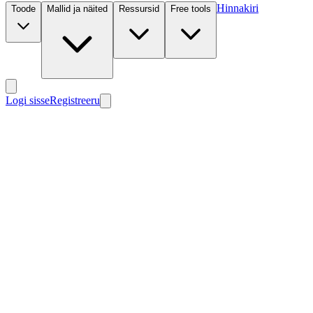
Hinnakiri
Toode
Mallid ja näited
Ressursid
Free tools
Logi sisse
Registreeru
Uus
Uus