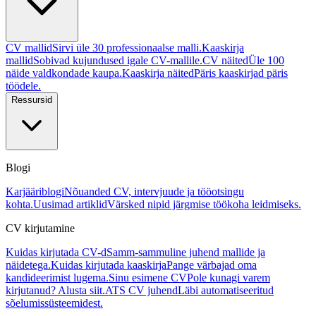
CV mallid
Sirvi üle 30 professionaalse malli.
Kaaskirja
mallid
Sobivad kujundused igale CV-mallile.
CV näited
Üle 100
näide valdkondade kaupa.
Kaaskirja näited
Päris kaaskirjad päris
töödele.
Ressursid
Blogi
Karjääriblogi
Nõuanded CV, intervjuude ja tööotsingu
kohta.
Uusimad artiklid
Värsked nipid järgmise töökoha leidmiseks.
CV kirjutamine
Kuidas kirjutada CV-d
Samm-sammuline juhend mallide ja
näidetega.
Kuidas kirjutada kaaskirja
Pange värbajad oma
kandideerimist lugema.
Sinu esimene CV
Pole kunagi varem
kirjutanud? Alusta siit.
ATS CV juhend
Läbi automatiseeritud
sõelumissüsteemidest.