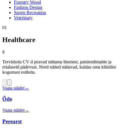
Forestry Wood
Fashion Design
Sports Recreation
Veterinary
01
Healthcare
8
Tervishoiu CV d peavad näitama litsentse, patsiendimahte ja
erialaseid pädevusi. Need näited näitavad, kuidas oma kliinilist
kogemust esitleda.
Vaata näidet
→
Õde
Vaata näidet
→
Perearst