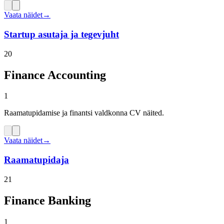
Vaata näidet
→
Startup asutaja ja tegevjuht
20
Finance Accounting
1
Raamatupidamise ja finantsi valdkonna CV näited.
Vaata näidet
→
Raamatupidaja
21
Finance Banking
1