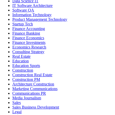
Data Science IT
IT Software Architecture
Software QA
Information Technology
Product Management Technology
Startup Tech
Finance Accounting
Finance Banking
Finance Economics
Finance Investments
Economics Research
Consulting Strategy
Real Estate
Education
Education Sports
Construction
Construction Real Estate
Construction PM
Architecture Construction
Marketing Communications
Communications PR
Media Journalism
Sales
Sales Business Development
Legal