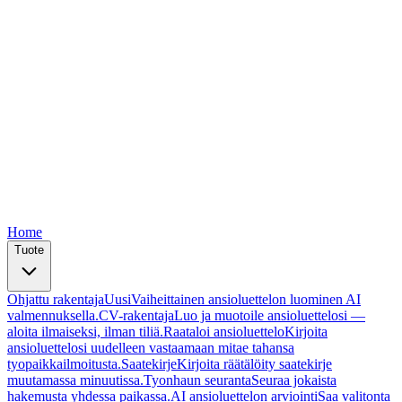
Free
Free
Free
Free
Free
Home
Tuote
Ohjattu rakentaja
Uusi
Vaiheittainen ansioluettelon luominen AI
valmennuksella.
CV-rakentaja
Luo ja muotoile ansioluettelosi —
aloita ilmaiseksi, ilman tiliä.
Raataloi ansioluettelo
Kirjoita
ansioluettelosi uudelleen vastaamaan mitae tahansa
tyopaikkailmoitusta.
Saatekirje
Kirjoita räätälöity saatekirje
muutamassa minuutissa.
Tyonhaun seuranta
Seuraa jokaista
hakemusta yhdessa paikassa.
AI ansioluettelon arviointi
Saa valitonta