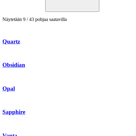
Näytetään
9
/
43
pohjaa saatavilla
Quartz
Obsidian
Opal
Sapphire
Vanta