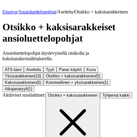
Etusivu
/
Ansioluettelopohjat
/
Asettelu
/
Otsikko + kaksisarakkeinen
Otsikko + kaksisarakkeiset
ansioluettelopohjat
Ansioluettelopohjat täyslevyisellä otsikolla ja
kaksisarakesisältöalueella.
ATS-taso
Asettelu
Tyyli
Paras käyttö
Kuva
Yksisarakkeinen
(
10
)
Otsikko + kaksisarakkeinen
(
5
)
Kaksisarakkeinen
(
5
)
Koristeellinen + yksisarakkeinen
(
1
)
Aikajanatyyli
(
1
)
Aktiiviset suodattimet:
Otsikko + kaksisarakkeinen
Tyhjennä kaikki