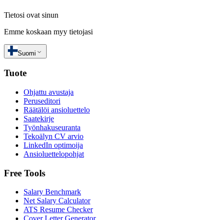
Tietosi ovat sinun
Emme koskaan myy tietojasi
Suomi
Tuote
Ohjattu avustaja
Peruseditori
Räätälöi ansioluettelo
Saatekirje
Työnhakuseuranta
Tekoälyn CV arvio
LinkedIn optimoija
Ansioluettelopohjat
Free Tools
Salary Benchmark
Net Salary Calculator
ATS Resume Checker
Cover Letter Generator