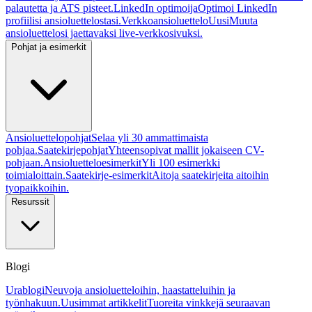
palautetta ja ATS pisteet.
LinkedIn optimoija
Optimoi LinkedIn
profiilisi ansioluettelostasi.
Verkkoansioluettelo
Uusi
Muuta
ansioluettelosi jaettavaksi live-verkkosivuksi.
Pohjat ja esimerkit
Ansioluettelopohjat
Selaa yli 30 ammattimaista
pohjaa.
Saatekirjepohjat
Yhteensopivat mallit jokaiseen CV-
pohjaan.
Ansioluetteloesimerkit
Yli 100 esimerkki
toimialoittain.
Saatekirje-esimerkit
Aitoja saatekirjeita aitoihin
tyopaikkoihin.
Resurssit
Blogi
Urablogi
Neuvoja ansioluetteloihin, haastatteluihin ja
työnhakuun.
Uusimmat artikkelit
Tuoreita vinkkejä seuraavan