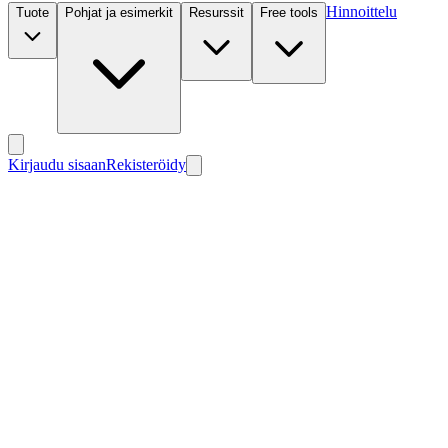
Hinnoittelu
Tuote
Pohjat ja esimerkit
Resurssit
Free tools
Kirjaudu sisaan
Rekisteröidy
Uusi
Uusi