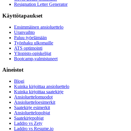
Resignation Letter Generator
Käyttötapaukset
Ensimmäinen ansioluettelo
Uranvaihto
Paluu työelämään
Työnhaku ulkomaille
ATS optimointi
Yliopisto-opiskelijat
Bootcamp-valmistuneet
Aineistot
Blogi
Kuinka kirjoittaa ansioluettelo
Kuinka kirjoittaa saatekirje
Ansioluettelomuodot
Ansioluetteloesimerkit
Saatekirje esimerkit
Ansioluettelopohjat
Saatekirjepohjat
Laddro vs Zety
Laddro vs Resume.io