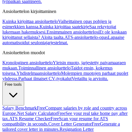
työpaikan saamiseen.
Ansioluettelon kirjoittaminen
Kuinka kirjoittaa ansioluettelo
Vaiheittainen opas pohjien ja
esimerkkien kanssa.
Kuinka kirjoittaa saatekirje
Saa rekrytoijat
lukemaan hakemuksesi.
Ensimmainen ansioluettelosi
Et ole koskaan
kirjoittanut sellaista? Aloita taalta.
ATS-ansioluettelo-opas
Lapaaise
automatisoidut seulontajarjestelmat.
Ansioluettelon muodot
Kronologinen ansioluettelo
Yleisin muoto, jarjestetty paivamaaraen
mukaan.
Toiminnallinen ansioluettelo
Taidot ensin, kokemus
toisena.
Yhdistelmaansioluettelo
Molempien muotojen parhaat puolet
yhdessa.
Parhaat ilmaiset CV-tyokalut
Vertailtu ja arvioitu.
Free tools
Salary Benchmark
Free
Compare salaries by role and country across
Europe.
Net Salary Calculator
Free
See your real take home pay after
tax.
ATS Resume Checker
Free
Scan your resume for ATS
compatibility in seconds.
Cover Letter Generator
Free
Generate a
tailored cover letter in minutes.
Resignation Letter