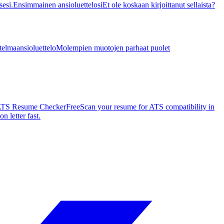
esi.
Ensimmainen ansioluettelosi
Et ole koskaan kirjoittanut sellaista?
telmaansioluettelo
Molempien muotojen parhaat puolet
TS Resume Checker
Free
Scan your resume for ATS compatibility in
n letter fast.