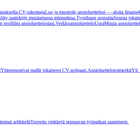
nnuksella.
CV-rakentaja
Luo ja muotoile ansioluettelosi — aloita ilmaiseks
älöity saatekirje muutamassa minuutissa.
Tyonhaun seuranta
Seuraa jokai
profiilisi ansioluettelostasi.
Verkkoansioluettelo
Uusi
Muuta ansioluettel
t
Yhteensopivat mallit jokaiseen CV-pohjaan.
Ansioluetteloesimerkit
Yli 
mmat artikkelit
Tuoreita vinkkejä seuraavan työpaikan saamiseen.