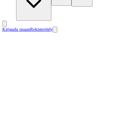
Kirjaudu sisaan
Rekisteröidy
Uusi
Uusi