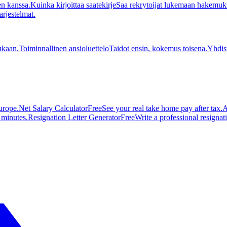
en kanssa.
Kuinka kirjoittaa saatekirje
Saa rekrytoijat lukemaan hakemuks
arjestelmat.
ukaan.
Toiminnallinen ansioluettelo
Taidot ensin, kokemus toisena.
Yhdis
urope.
Net Salary Calculator
Free
See your real take home pay after tax.
A
n minutes.
Resignation Letter Generator
Free
Write a professional resignatio