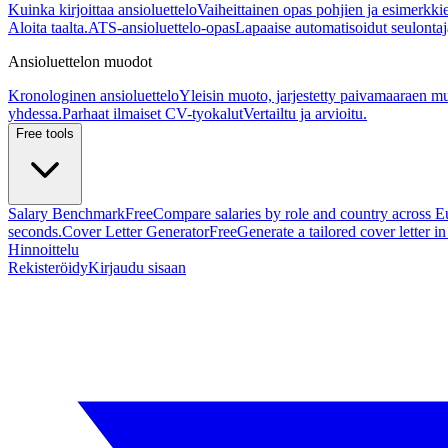
Kuinka kirjoittaa ansioluettelo
Vaiheittainen opas pohjien ja esimerkki
Aloita taalta.
ATS-ansioluettelo-opas
Lapaaise automatisoidut seulontaj
Ansioluettelon muodot
Kronologinen ansioluettelo
Yleisin muoto, jarjestetty paivamaaraen m
yhdessa.
Parhaat ilmaiset CV-tyokalut
Vertailtu ja arvioitu.
Free tools
Salary Benchmark
Free
Compare salaries by role and country across E
seconds.
Cover Letter Generator
Free
Generate a tailored cover letter i
Hinnoittelu
Rekisteröidy
Kirjaudu sisaan