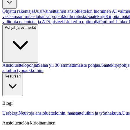
Ohjattu rakentaja
Uusi
Vaiheittainen ansioluettelon luominen AI valme
vastaamaan mitae tahansa tyopaikkailmoitusta.
Saatekirje
Kirjoita räät
valitonta palautetta ja ATS pisteet.
LinkedIn optimoija
Optimoi LinkedIn 
Pohjat ja esimerkit
Ansioluettelopohjat
Selaa yli 30 ammattimaista pohjaa.
Saatekirjepohja
aitoihin tyopaikkoihin.
Resurssit
Blogi
Urablogi
Neuvoja ansioluetteloihin, haastatteluihin ja työnhakuun.
Uusi
Ansioluettelon kirjoittaminen