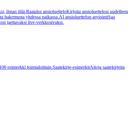
i, ilman tiliä.
Raataloi ansioluettelo
Kirjoita ansioluettelosi uudelleen
sta hakemusta yhdessa paikassa.
AI ansioluettelon arviointi
Saa
osi jaettavaksi live-verkkosivuksi.
100 esimerkki toimialoittain.
Saatekirje-esimerkit
Aitoja saatekirjeita