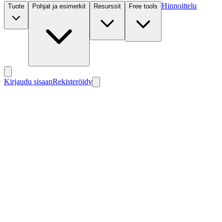
Hinnoittelu
Tuote
Pohjat ja esimerkit
Resurssit
Free tools
Kirjaudu sisaan
Rekisteröidy
Uusi
Uusi