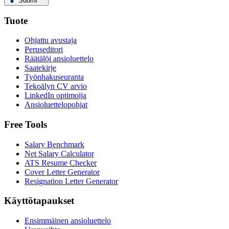
Suomi
Tuote
Ohjattu avustaja
Peruseditori
Räätälöi ansioluettelo
Saatekirje
Työnhakuseuranta
Tekoälyn CV arvio
LinkedIn optimoija
Ansioluettelopohjat
Free Tools
Salary Benchmark
Net Salary Calculator
ATS Resume Checker
Cover Letter Generator
Resignation Letter Generator
Käyttötapaukset
Ensimmäinen ansioluettelo