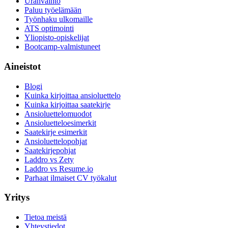
Uranvaihto
Paluu työelämään
Työnhaku ulkomaille
ATS optimointi
Yliopisto-opiskelijat
Bootcamp-valmistuneet
Aineistot
Blogi
Kuinka kirjoittaa ansioluettelo
Kuinka kirjoittaa saatekirje
Ansioluettelomuodot
Ansioluetteloesimerkit
Saatekirje esimerkit
Ansioluettelopohjat
Saatekirjepohjat
Laddro vs Zety
Laddro vs Resume.io
Parhaat ilmaiset CV työkalut
Yritys
Tietoa meistä
Yhteystiedot