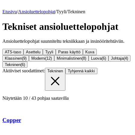
Etusivu
/
Ansioluettelopohjat
/
Tyyli
/
Tekninen
Tekniset ansioluettelopohjat
Ansioluettelopohjat suunniteltu tekniikkaan ja insinööritehtäviin.
ATS-taso
Asettelu
Tyyli
Paras käyttö
Kuva
Klassinen
(
9
)
Moderni
(
12
)
Minimalistinen
(
8
)
Luova
(
6
)
Johtaja
(
4
)
Tekninen
(
6
)
Aktiiviset suodattimet:
Tekninen
Tyhjennä kaikki
Näytetään
10
/
43
pohjaa saatavilla
Copper