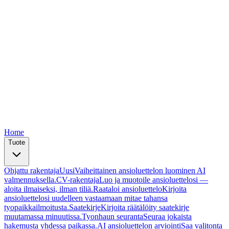
Free
Free
Free
Free
Free
Home
Tuote
Ohjattu rakentaja
Uusi
Vaiheittainen ansioluettelon luominen AI
valmennuksella.
CV-rakentaja
Luo ja muotoile ansioluettelosi —
aloita ilmaiseksi, ilman tiliä.
Raataloi ansioluettelo
Kirjoita
ansioluettelosi uudelleen vastaamaan mitae tahansa
tyopaikkailmoitusta.
Saatekirje
Kirjoita räätälöity saatekirje
muutamassa minuutissa.
Tyonhaun seuranta
Seuraa jokaista
hakemusta yhdessa paikassa.
AI ansioluettelon arviointi
Saa valitonta