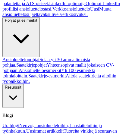
palautetta ja ATS pisteet.
LinkedIn optimoija
Optimoi LinkedIn
profiilisi ansioluettelostasi.
Verkkoansioluettelo
Uusi
Muuta
ansioluettelosi jaettavaksi live-verkkosivuksi.
Pohjat ja esimerkit
Ansioluettelopohjat
Selaa yli 30 ammattimaista
pohjaa.
Saatekirjepohjat
Yhteensopivat mallit jokaiseen CV-
pohjaan.
Ansioluetteloesimerkit
Yli 100 esimerkki
toimialoittain.
Saatekirje-esimerkit
Aitoja saatekirjeita aitoihin
tyopaikkoihin.
Resurssit
Blogi
Urablogi
Neuvoja ansioluetteloihin, haastatteluihin ja
työnhakuun.
Uusimmat artikkelit
Tuoreita vinkkejä seuraavan