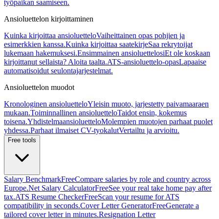
työpaikan saamiseen.
Ansioluettelon kirjoittaminen
Kuinka kirjoittaa ansioluettelo
Vaiheittainen opas pohjien ja
esimerkkien kanssa.
Kuinka kirjoittaa saatekirje
Saa rekrytoijat
lukemaan hakemuksesi.
Ensimmainen ansioluettelosi
Et ole koskaan
kirjoittanut sellaista? Aloita taalta.
ATS-ansioluettelo-opas
Lapaaise
automatisoidut seulontajarjestelmat.
Ansioluettelon muodot
Kronologinen ansioluettelo
Yleisin muoto, jarjestetty paivamaaraen
mukaan.
Toiminnallinen ansioluettelo
Taidot ensin, kokemus
toisena.
Yhdistelmaansioluettelo
Molempien muotojen parhaat puolet
yhdessa.
Parhaat ilmaiset CV-tyokalut
Vertailtu ja arvioitu.
Free tools
Salary Benchmark
Free
Compare salaries by role and country across
Europe.
Net Salary Calculator
Free
See your real take home pay after
tax.
ATS Resume Checker
Free
Scan your resume for ATS
compatibility in seconds.
Cover Letter Generator
Free
Generate a
tailored cover letter in minutes.
Resignation Letter