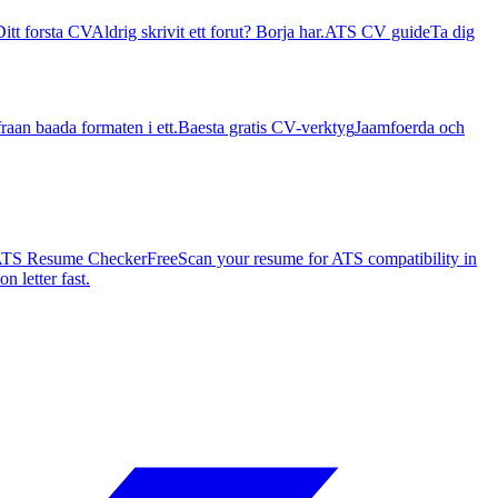
Ditt forsta CV
Aldrig skrivit ett forut? Borja har.
ATS CV guide
Ta dig
raan baada formaten i ett.
Baesta gratis CV-verktyg
Jaamfoerda och
TS Resume Checker
Free
Scan your resume for ATS compatibility in
n letter fast.