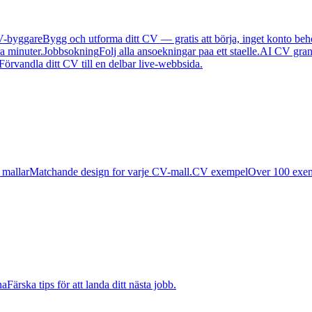
-byggare
Bygg och utforma ditt CV — gratis att börja, inget konto beh
ra minuter.
Jobbsokning
Folj alla ansoekningar paa ett staelle.
AI CV gran
Förvandla ditt CV till en delbar live-webbsida.
 mallar
Matchande design for varje CV-mall.
CV exempel
Over 100 exemp
na
Färska tips för att landa ditt nästa jobb.