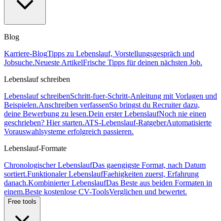
Blog
Karriere-Blog
Tipps zu Lebenslauf, Vorstellungsgespräch und
Jobsuche.
Neueste Artikel
Frische Tipps für deinen nächsten Job.
Lebenslauf schreiben
Lebenslauf schreiben
Schritt-fuer-Schritt-Anleitung mit Vorlagen und
Beispielen.
Anschreiben verfassen
So bringst du Recruiter dazu,
deine Bewerbung zu lesen.
Dein erster Lebenslauf
Noch nie einen
geschrieben? Hier starten.
ATS-Lebenslauf-Ratgeber
Automatisierte
Vorauswahlsysteme erfolgreich passieren.
Lebenslauf-Formate
Chronologischer Lebenslauf
Das gaengigste Format, nach Datum
sortiert.
Funktionaler Lebenslauf
Faehigkeiten zuerst, Erfahrung
danach.
Kombinierter Lebenslauf
Das Beste aus beiden Formaten in
einem.
Beste kostenlose CV-Tools
Verglichen und bewertet.
Free tools