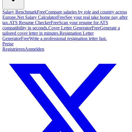
Salary Benchmark
Free
Compare salaries by role and country across
Europe.
Net Salary Calculator
Free
See your real take home pay after
tax.
ATS Resume Checker
Free
Scan your resume for ATS
compatibility in seconds.
Cover Letter Generator
Free
Generate a
tailored cover letter in minutes.
Resignation Letter
Generator
Free
Write a professional resignation letter fast.
Preise
Registrieren
Anmelden