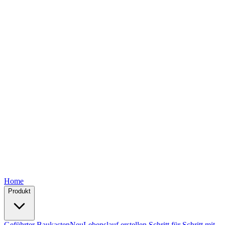
Free
Free
Free
Free
Free
Home
Produkt
Geführter Baukasten
Neu
Lebenslauf erstellen Schritt für Schritt mit