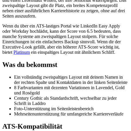
und einen Lebenslauf wollen, der ihre Seniorität widerspiegelt. Das
zweispaltige Layout gibt dir Platz, ein breites Kompetenzprofil
neben einer ausführlichen Karrierehistorie zu zeigen, ohne auf drei
Seiten auszuufern.
Wenn du über ein ATS-lastiges Portal wie LinkedIn Easy Apply
oder Workday hochlädst, kann der Score von 6.5 bedeuten, dass
manche Systeme am zweispaltigen Layout stolpern. Für solche
Einreichungen ist ein einfacheres Backup sinnvoll. Wenn dir der
Executive-Look gefällt, aber ein höherer ATS-Score wichtig ist,
bietet
Platinum
ein einspaltiges Layout mit ähnlichem Schliff.
Was du bekommst
Ein vollständig zweispaltiges Layout mit deinem Namen in
der rechten Spalte und Kontaktdaten in der linken Seitenleiste
8 Farbvarianten mit dezenten Variationen in Lavendel, Gold
und Roségold
Century Gothic als Standardschrift, wechselbar zu jeder
Schrift in Laddro
Foto-Unterstützung im Seitenleistenbereich
Mehrseitenunterstützung für umfangreiche Karriereverläufe
ATS-Kompatibilität