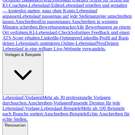
KI-Coaching.
Lebenslauf-Editor
Lebenslauf erstellen und gestalten
— kostenlos starten, ganz ohne Konto.
Lebenslauf
anpassen
Lebenslauf passgenau auf jede Stellenanzeige umschreiben
lassen.
Anschreiben
Ein passgenaues Anschreiben in wenigen
Minuten schreiben.
Bewerbungstracker
Alle Bewerbungen an einem
Ort verfolgen.
KI-Lebenslauf-Check
Sofortiges Feedback und einen
ATS-Score erhalten.
LinkedIn-Optimierer
LinkedIn-Profil auf Basis
deines Lebenslaufs optimieren.
Online-Lebenslauf
Neu
Deinen
Lebenslauf in eine teilbare Live-Webseite verwandeln.
Vorlagen & Beispiele
Lebenslauf-Vorlagen
Mehr als 30 professionelle Vorlagen
durchsuchen.
Anschreiben-Vorlagen
Passende Designs für jede
Lebenslauf-Vorlage.
Lebenslauf-Beispiele
Mehr als 100 Beispiele
nach Branche sortiert.
Anschreiben-Beispiele
Echte Anschreiben für
echte Stellen.
Ressourcen