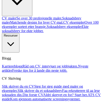
CV maler
Se over 30 profesjonelle maler.
Soknadsbrev
maler
Matchende design for hver CV-mal.
CV eksempler
Over 100
eksempler sortert etter bransje.
Soknadsbrev eksempler
Ekte
soknadsbrev for ekte jobber.
Ressurser
Blogg
Karriereblogg
Råd om CV, intervjuer og jobbjakten.
Nyeste
artikler
Ferske tips for å lande din neste jobb.
CV Skriving
Slik skriver du en CV
Steg for steg guide med maler og
eksempler.
Slik skriver du et soknadsbrev
Faa rekrutterere til aa lese
soknaden din.
Din forste CV
Aldri skrevet en for? Start her.
ATS CV
guide
Kom gjennom automatiserte screeningsystemer.