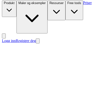
Priser
Produkt
Maler og eksempler
Ressurser
Free tools
Logg inn
Registrer deg
Nytt
Nytt