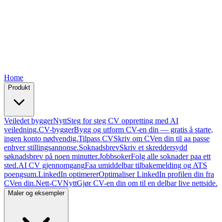
Free
Free
Free
Free
Home
Produkt
Veiledet bygger
Nytt
Steg for steg CV oppretting med AI
veiledning.
CV-bygger
Bygg og utform CV-en din — gratis å starte,
ingen konto nødvendig.
Tilpass CV
Skriv om CVen din til aa passe
enhver stillingsannonse.
Soknadsbrev
Skriv et skreddersydd
søknadsbrev på noen minutter.
Jobbsoker
Folg alle soknader paa ett
sted.
AI CV gjennomgang
Faa umiddelbar tilbakemelding og ATS
poengsum.
LinkedIn optimerer
Optimaliser LinkedIn profilen din fra
CVen din.
Nett-CV
Nytt
Gjør CV-en din om til en delbar live nettside.
Maler og eksempler