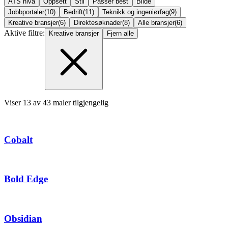
ATS nivå
Oppsett
Stil
Passer best
Bilde
Jobbportaler
(
10
)
Bedrift
(
11
)
Teknikk og ingeniørfag
(
9
)
Kreative bransjer
(
6
)
Direktesøknader
(
8
)
Alle bransjer
(
6
)
Aktive filtre:
Kreative bransjer
Fjern alle
Viser
13
av
43
maler tilgjengelig
Cobalt
Bold Edge
Obsidian