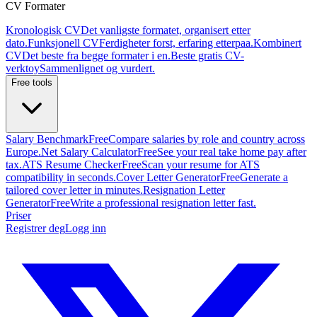
CV Formater
Kronologisk CV
Det vanligste formatet, organisert etter
dato.
Funksjonell CV
Ferdigheter forst, erfaring etterpaa.
Kombinert
CV
Det beste fra begge formater i en.
Beste gratis CV-
verktoy
Sammenlignet og vurdert.
Free tools
Salary Benchmark
Free
Compare salaries by role and country across
Europe.
Net Salary Calculator
Free
See your real take home pay after
tax.
ATS Resume Checker
Free
Scan your resume for ATS
compatibility in seconds.
Cover Letter Generator
Free
Generate a
tailored cover letter in minutes.
Resignation Letter
Generator
Free
Write a professional resignation letter fast.
Priser
Registrer deg
Logg inn