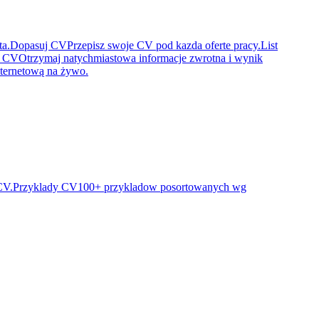
ta.
Dopasuj CV
Przepisz swoje CV pod kazda oferte pracy.
List
a CV
Otrzymaj natychmiastowa informacje zwrotna i wynik
ternetową na żywo.
CV.
Przyklady CV
100+ przykladow posortowanych wg