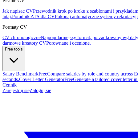
Pisanie CV
Jak napisac CV
Przewodnik krok po kroku z szablonami i przykladam
tutaj.
Poradnik ATS dla CV
Pokonaj automatyczne systemy rekrutacyj
Formaty CV
CV chronologiczne
Najpopularniejszy format, porzadkowany wg daty
darmowe kreatory CV
Porownane i ocenione.
Free tools
Salary Benchmark
Free
Compare salaries by role and country across E
seconds.
Cover Letter Generator
Free
Generate a tailored cover letter i
Cennik
Zarejestruj się
Zaloguj sie