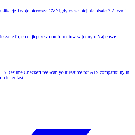
plikacje.
Twoje pierwsze CV
Nigdy wczesniej nie pisales? Zacznij
eszane
To, co najlepsze z obu formatow w jednym.
Najlepsze
TS Resume Checker
Free
Scan your resume for ATS compatibility in
n letter fast.