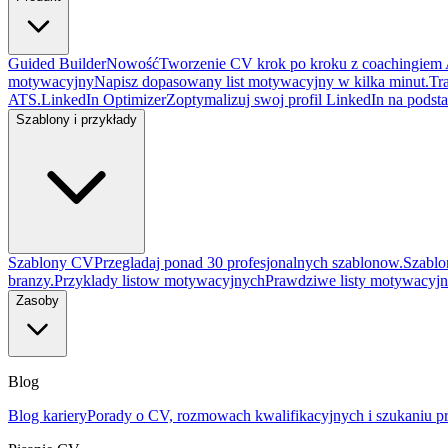
Guided Builder
Nowość
Tworzenie CV krok po kroku z coachingiem 
motywacyjny
Napisz dopasowany list motywacyjny w kilka minut.
Tra
ATS.
LinkedIn Optimizer
Zoptymalizuj swoj profil LinkedIn na podst
Szablony i przykłady
Szablony CV
Przegladaj ponad 30 profesjonalnych szablonow.
Szablo
branzy.
Przyklady listow motywacyjnych
Prawdziwe listy motywacyjn
Zasoby
Blog
Blog kariery
Porady o CV, rozmowach kwalifikacyjnych i szukaniu pr