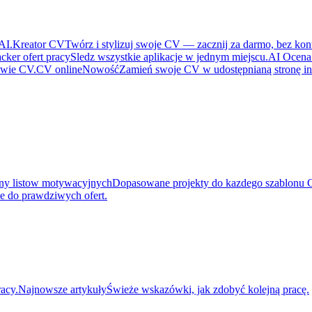
AI.
Kreator CV
Twórz i stylizuj swoje CV — zacznij za darmo, bez kon
cker ofert pracy
Sledz wszystkie aplikacje w jednym miejscu.
AI Ocen
awie CV.
CV online
Nowość
Zamień swoje CV w udostępnianą stronę in
ny listow motywacyjnych
Dopasowane projekty do kazdego szablonu 
e do prawdziwych ofert.
acy.
Najnowsze artykuły
Świeże wskazówki, jak zdobyć kolejną pracę.