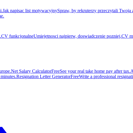
i.
Jak napisac list motywacyjny
Spraw, by rekruterzy przeczytali Twoja a
ne.
.
CV funkcjonalne
Umiejetnosci najpierw, doswiadczenie pozniej.
CV mi
urope.
Net Salary Calculator
Free
See your real take home pay after tax.
A
n minutes.
Resignation Letter Generator
Free
Write a professional resignatio