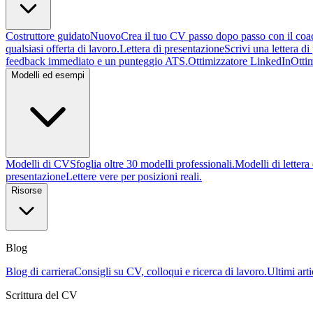
Costruttore guidato
Nuovo
Crea il tuo CV passo dopo passo con il coa
qualsiasi offerta di lavoro.
Lettera di presentazione
Scrivi una lettera d
feedback immediato e un punteggio ATS.
Ottimizzatore LinkedIn
Ottim
Modelli ed esempi
Modelli di CV
Sfoglia oltre 30 modelli professionali.
Modelli di lettera
presentazione
Lettere vere per posizioni reali.
Risorse
Blog
Blog di carriera
Consigli su CV, colloqui e ricerca di lavoro.
Ultimi arti
Scrittura del CV