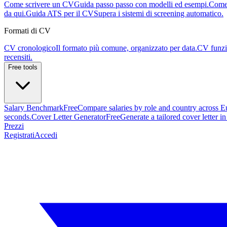
Come scrivere un CV
Guida passo passo con modelli ed esempi.
Come 
da qui.
Guida ATS per il CV
Supera i sistemi di screening automatico.
Formati di CV
CV cronologico
Il formato più comune, organizzato per data.
CV funzi
recensiti.
Free tools
Salary Benchmark
Free
Compare salaries by role and country across E
seconds.
Cover Letter Generator
Free
Generate a tailored cover letter i
Prezzi
Registrati
Accedi