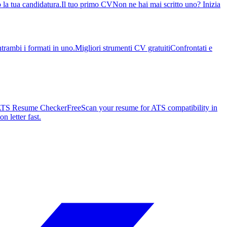
 la tua candidatura.
Il tuo primo CV
Non ne hai mai scritto uno? Inizia
ntrambi i formati in uno.
Migliori strumenti CV gratuiti
Confrontati e
TS Resume Checker
Free
Scan your resume for ATS compatibility in
n letter fast.