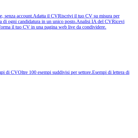
re, senza account.
Adatta il CV
Riscrivi il tuo CV su misura per
ia di ogni candidatura in un unico posto.
Analisi IA del CV
Ricevi
forma il tuo CV in una pagina web live da condividere.
pi di CV
Oltre 100 esempi suddivisi per settore.
Esempi di lettera di