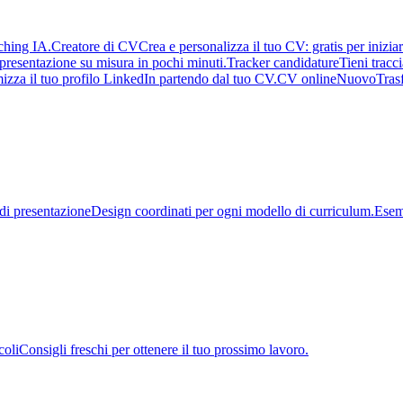
ching IA.
Creatore di CV
Crea e personalizza il tuo CV: gratis per inizia
i presentazione su misura in pochi minuti.
Tracker candidature
Tieni tracc
izza il tuo profilo LinkedIn partendo dal tuo CV.
CV online
Nuovo
Tras
 di presentazione
Design coordinati per ogni modello di curriculum.
Esem
coli
Consigli freschi per ottenere il tuo prossimo lavoro.