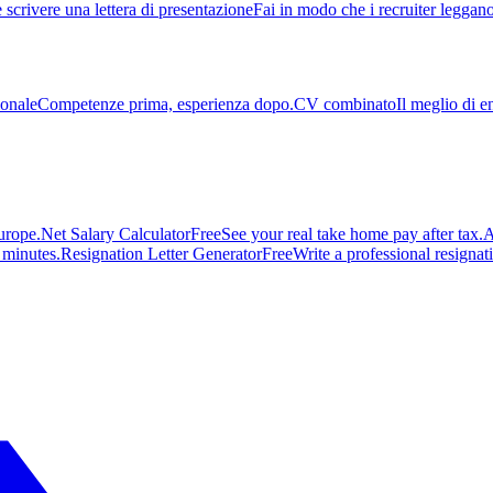
scrivere una lettera di presentazione
Fai in modo che i recruiter leggano
onale
Competenze prima, esperienza dopo.
CV combinato
Il meglio di e
urope.
Net Salary Calculator
Free
See your real take home pay after tax.
A
n minutes.
Resignation Letter Generator
Free
Write a professional resignatio