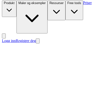
Priser
Produkt
Maler og eksempler
Ressurser
Free tools
Logg inn
Registrer deg
Nytt
Nytt