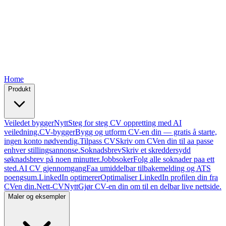
Free
Free
Free
Free
Home
Produkt
Veiledet bygger
Nytt
Steg for steg CV oppretting med AI
veiledning.
CV-bygger
Bygg og utform CV-en din — gratis å starte,
ingen konto nødvendig.
Tilpass CV
Skriv om CVen din til aa passe
enhver stillingsannonse.
Soknadsbrev
Skriv et skreddersydd
søknadsbrev på noen minutter.
Jobbsoker
Folg alle soknader paa ett
sted.
AI CV gjennomgang
Faa umiddelbar tilbakemelding og ATS
poengsum.
LinkedIn optimerer
Optimaliser LinkedIn profilen din fra
CVen din.
Nett-CV
Nytt
Gjør CV-en din om til en delbar live nettside.
Maler og eksempler