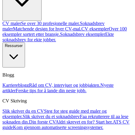
CV maler
Se over 30 profesjonelle maler.
Soknadsbrev
maler
Matchende design for hver CV-mal.
CV eksempler
Over 100
eksempler sortert etter bransje.
Soknadsbrev eksempler
Ekte
soknadsbrev for ekte jobber.
Ressurser
Blogg
Karriereblogg
Råd om CV, intervjuer og jobbjakten.
Nyeste
artikler
Ferske tips for å lande din neste jobb.
CV Skriving
Slik skriver du en CV
Steg for steg guide med maler og
eksempler.
Slik skriver du et soknadsbrev
Faa rekrutterere til aa lese
soknaden din.
Din forste CV
Aldri skrevet en for? Start her.
ATS CV
guide
Kom gjennom automatiserte screeningsystemer.