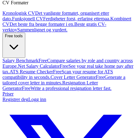
CV Formater
Kronologisk CV
Det vanligste formatet, organisert etter
dato.
Funksjonell CV
Ferdigheter forst, erfaring etterpaa.
Kombinert
CV
Det beste fra begge formater i en.
Beste gratis CV-
verktoy
Sammenlignet og vurdert.
Free tools
Salary Benchmark
Free
Compare salaries by role and country across
Europe.
Net Salary Calculator
Free
See your real take home pay after
tax.
ATS Resume Checker
Free
Scan your resume for ATS
compatibility in seconds.
Cover Letter Generator
Free
Generate a
tailored cover letter in minutes.
Resignation Letter
Generator
Free
Write a professional resignation letter fast.
Priser
Registrer deg
Logg inn