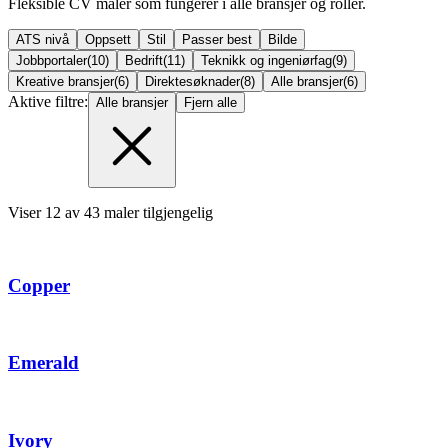
Fleksible CV maler som fungerer i alle bransjer og roller.
ATS nivå
Oppsett
Stil
Passer best
Bilde
Jobbportaler
(
10
)
Bedrift
(
11
)
Teknikk og ingeniørfag
(
9
)
Kreative bransjer
(
6
)
Direktesøknader
(
8
)
Alle bransjer
(
6
)
Aktive filtre:
Alle bransjer
Fjern alle
Viser
12
av
43
maler tilgjengelig
Copper
Emerald
Ivory