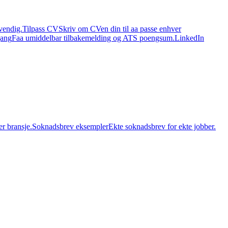
vendig.
Tilpass CV
Skriv om CVen din til aa passe enhver
ang
Faa umiddelbar tilbakemelding og ATS poengsum.
LinkedIn
er bransje.
Soknadsbrev eksempler
Ekte soknadsbrev for ekte jobber.