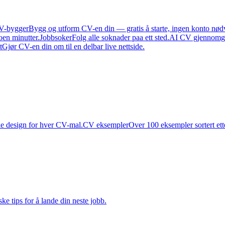
V-bygger
Bygg og utform CV-en din — gratis å starte, ingen konto nød
oen minutter.
Jobbsoker
Folg alle soknader paa ett sted.
AI CV gjennomg
t
Gjør CV-en din om til en delbar live nettside.
 design for hver CV-mal.
CV eksempler
Over 100 eksempler sortert ett
ske tips for å lande din neste jobb.