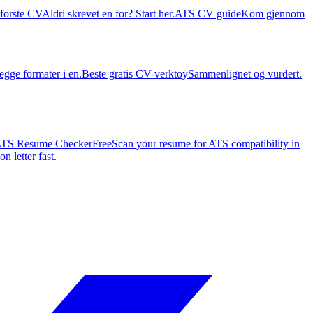
forste CV
Aldri skrevet en for? Start her.
ATS CV guide
Kom gjennom
egge formater i en.
Beste gratis CV-verktoy
Sammenlignet og vurdert.
TS Resume Checker
Free
Scan your resume for ATS compatibility in
n letter fast.