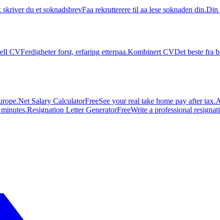
k skriver du et soknadsbrev
Faa rekrutterere til aa lese soknaden din.
Din 
ell CV
Ferdigheter forst, erfaring etterpaa.
Kombinert CV
Det beste fra b
urope.
Net Salary Calculator
Free
See your real take home pay after tax.
A
n minutes.
Resignation Letter Generator
Free
Write a professional resignatio