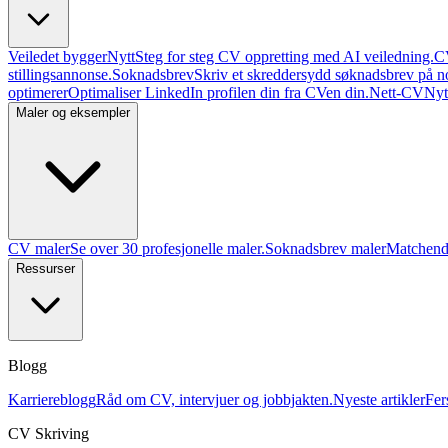
Veiledet bygger
Nytt
Steg for steg CV oppretting med AI veiledning.
C
stillingsannonse.
Soknadsbrev
Skriv et skreddersydd søknadsbrev på n
optimerer
Optimaliser LinkedIn profilen din fra CVen din.
Nett-CV
Nyt
Maler og eksempler
CV maler
Se over 30 profesjonelle maler.
Soknadsbrev maler
Matchende
Ressurser
Blogg
Karriereblogg
Råd om CV, intervjuer og jobbjakten.
Nyeste artikler
Fer
CV Skriving