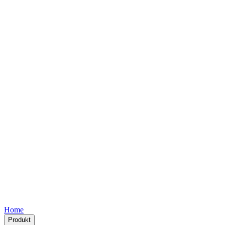
Free
Free
Free
Free
Free
Home
Produkt