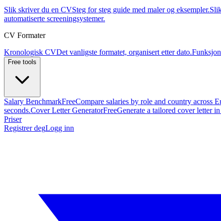
Slik skriver du en CV
Steg for steg guide med maler og eksempler.
Sli
automatiserte screeningsystemer.
CV Formater
Kronologisk CV
Det vanligste formatet, organisert etter dato.
Funksjon
Free tools
Salary Benchmark
Free
Compare salaries by role and country across E
seconds.
Cover Letter Generator
Free
Generate a tailored cover letter i
Priser
Registrer deg
Logg inn