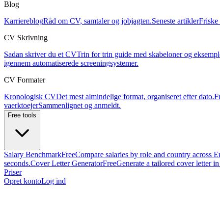
Blog
Karriereblog
Råd om CV, samtaler og jobjagten.
Seneste artikler
Friske 
CV Skrivning
Sadan skriver du et CV
Trin for trin guide med skabeloner og eksempl
igennem automatiserede screeningsystemer.
CV Formater
Kronologisk CV
Det mest almindelige format, organiseret efter dato.
F
vaerktoejer
Sammenlignet og anmeldt.
Free tools
Salary Benchmark
Free
Compare salaries by role and country across E
seconds.
Cover Letter Generator
Free
Generate a tailored cover letter i
Priser
Opret konto
Log ind