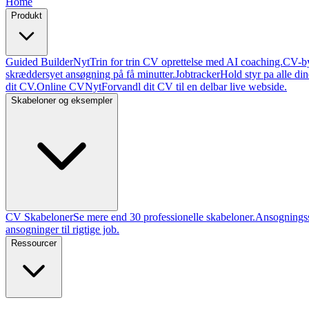
Home
Produkt
Guided Builder
Nyt
Trin for trin CV oprettelse med AI coaching.
CV-b
skræddersyet ansøgning på få minutter.
Jobtracker
Hold styr pa alle din
dit CV.
Online CV
Nyt
Forvandl dit CV til en delbar live webside.
Skabeloner og eksempler
CV Skabeloner
Se mere end 30 professionelle skabeloner.
Ansognings
ansogninger til rigtige job.
Ressourcer