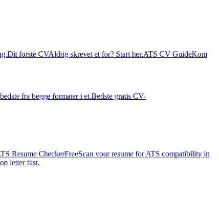
ng.
Dit forste CV
Aldrig skrevet et for? Start her.
ATS CV Guide
Kom
bedste fra begge formater i et.
Bedste gratis CV-
TS Resume Checker
Free
Scan your resume for ATS compatibility in
n letter fast.