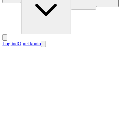
Log ind
Opret konto
Nyt
Nyt