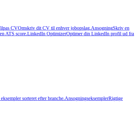
ilpas CV
Omskriv dit CV til enhver jobopslag.
Ansogning
Skriv en
 en ATS score.
LinkedIn Optimizer
Optimer din LinkedIn profil ud fra
eksempler sorteret efter branche.
Ansogningseksempler
Rigtige