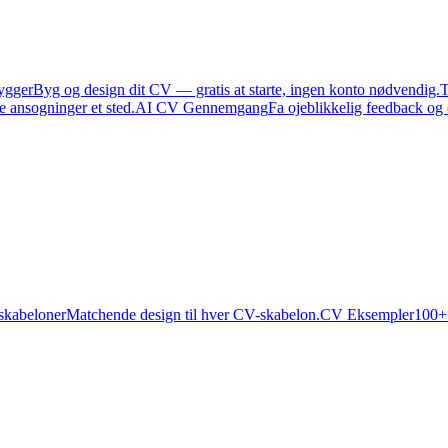
ygger
Byg og design dit CV — gratis at starte, ingen konto nødvendig.
T
e ansogninger et sted.
AI CV Gennemgang
Fa ojeblikkelig feedback og
skabeloner
Matchende design til hver CV-skabelon.
CV Eksempler
100+ 