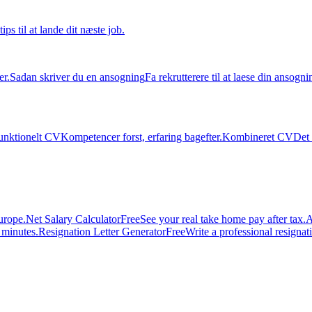
tips til at lande dit næste job.
er.
Sadan skriver du en ansogning
Fa rekrutterere til at laese din ansogni
unktionelt CV
Kompetencer forst, erfaring bagefter.
Kombineret CV
Det 
urope.
Net Salary Calculator
Free
See your real take home pay after tax.
A
n minutes.
Resignation Letter Generator
Free
Write a professional resignatio