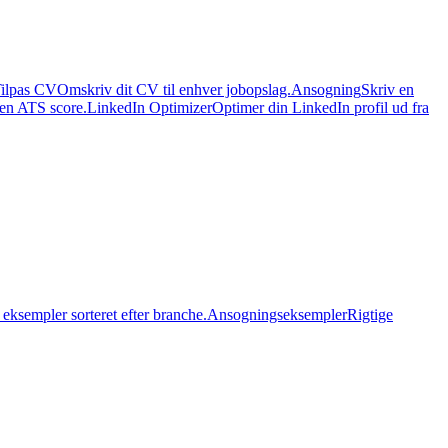
ilpas CV
Omskriv dit CV til enhver jobopslag.
Ansogning
Skriv en
 en ATS score.
LinkedIn Optimizer
Optimer din LinkedIn profil ud fra
eksempler sorteret efter branche.
Ansogningseksempler
Rigtige