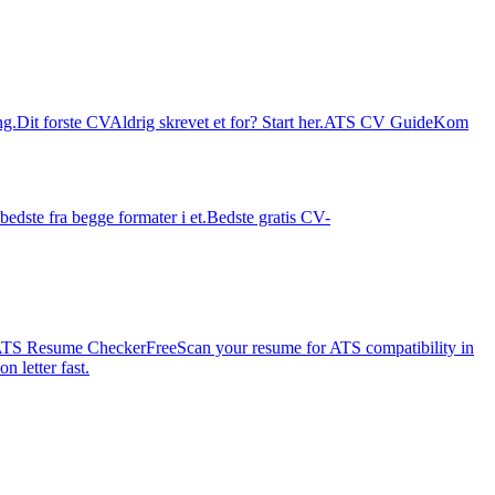
ng.
Dit forste CV
Aldrig skrevet et for? Start her.
ATS CV Guide
Kom
bedste fra begge formater i et.
Bedste gratis CV-
TS Resume Checker
Free
Scan your resume for ATS compatibility in
n letter fast.