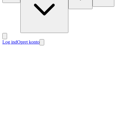
Log ind
Opret konto
Nyt
Nyt