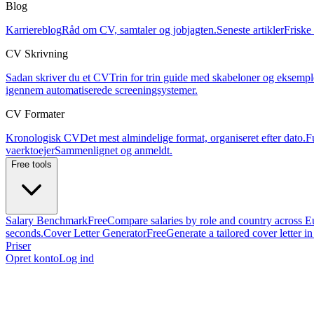
Blog
Karriereblog
Råd om CV, samtaler og jobjagten.
Seneste artikler
Friske 
CV Skrivning
Sadan skriver du et CV
Trin for trin guide med skabeloner og eksempl
igennem automatiserede screeningsystemer.
CV Formater
Kronologisk CV
Det mest almindelige format, organiseret efter dato.
F
vaerktoejer
Sammenlignet og anmeldt.
Free tools
Salary Benchmark
Free
Compare salaries by role and country across E
seconds.
Cover Letter Generator
Free
Generate a tailored cover letter i
Priser
Opret konto
Log ind