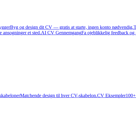
ygger
Byg og design dit CV — gratis at starte, ingen konto nødvendig.
T
e ansogninger et sted.
AI CV Gennemgang
Fa ojeblikkelig feedback og
skabeloner
Matchende design til hver CV-skabelon.
CV Eksempler
100+ 