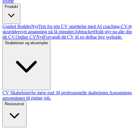
Home
Produkt
Guided Builder
Nyt
Trin for trin CV oprettelse med AI coaching.
CV-b
skræddersyet ansøgning på få minutter.
Jobtracker
Hold styr pa alle din
dit CV.
Online CV
Nyt
Forvandl dit CV til en delbar live webside.
Skabeloner og eksempler
CV Skabeloner
Se mere end 30 professionelle skabeloner.
Ansognings
ansogninger til rigtige job.
Ressourcer