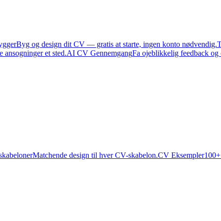
ygger
Byg og design dit CV — gratis at starte, ingen konto nødvendig.
T
e ansogninger et sted.
AI CV Gennemgang
Fa ojeblikkelig feedback og
skabeloner
Matchende design til hver CV-skabelon.
CV Eksempler
100+ 