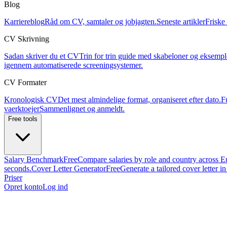
Blog
Karriereblog
Råd om CV, samtaler og jobjagten.
Seneste artikler
Friske 
CV Skrivning
Sadan skriver du et CV
Trin for trin guide med skabeloner og eksempl
igennem automatiserede screeningsystemer.
CV Formater
Kronologisk CV
Det mest almindelige format, organiseret efter dato.
F
vaerktoejer
Sammenlignet og anmeldt.
Free tools
Salary Benchmark
Free
Compare salaries by role and country across E
seconds.
Cover Letter Generator
Free
Generate a tailored cover letter i
Priser
Opret konto
Log ind