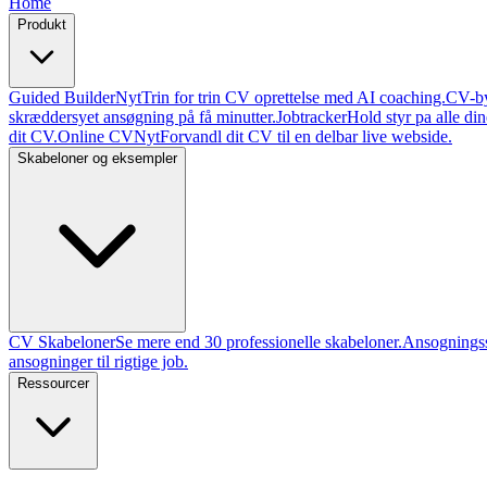
Home
Produkt
Guided Builder
Nyt
Trin for trin CV oprettelse med AI coaching.
CV-b
skræddersyet ansøgning på få minutter.
Jobtracker
Hold styr pa alle din
dit CV.
Online CV
Nyt
Forvandl dit CV til en delbar live webside.
Skabeloner og eksempler
CV Skabeloner
Se mere end 30 professionelle skabeloner.
Ansognings
ansogninger til rigtige job.
Ressourcer