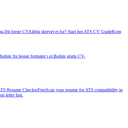
ng.
Dit forste CV
Aldrig skrevet et for? Start her.
ATS CV Guide
Kom
bedste fra begge formater i et.
Bedste gratis CV-
TS Resume Checker
Free
Scan your resume for ATS compatibility in
n letter fast.