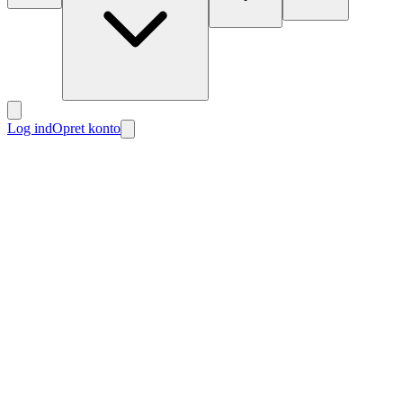
Log ind
Opret konto
Nyt
Nyt