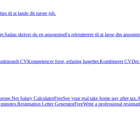
tips til at lande dit næste job.
er.
Sadan skriver du en ansogning
Fa rekrutterere til at laese din ansogni
unktionelt CV
Kompetencer forst, erfaring bagefter.
Kombineret CV
Det 
urope.
Net Salary Calculator
Free
See your real take home pay after tax.
A
n minutes.
Resignation Letter Generator
Free
Write a professional resignatio