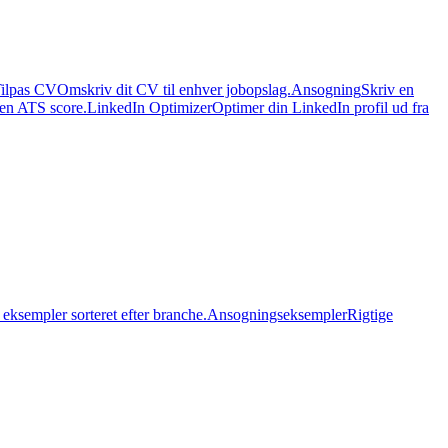
ilpas CV
Omskriv dit CV til enhver jobopslag.
Ansogning
Skriv en
 en ATS score.
LinkedIn Optimizer
Optimer din LinkedIn profil ud fra
eksempler sorteret efter branche.
Ansogningseksempler
Rigtige