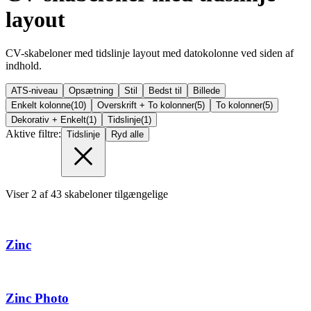
layout
CV-skabeloner med tidslinje layout med datokolonne ved siden af
indhold.
ATS-niveau
Opsætning
Stil
Bedst til
Billede
Enkelt kolonne
(
10
)
Overskrift + To kolonner
(
5
)
To kolonner
(
5
)
Dekorativ + Enkelt
(
1
)
Tidslinje
(
1
)
Aktive filtre:
Tidslinje
Ryd alle
Viser
2
af
43
skabeloner tilgængelige
Zinc
Zinc Photo