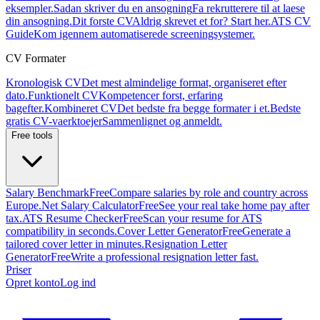
eksempler.
Sadan skriver du en ansogning
Fa rekrutterere til at laese
din ansogning.
Dit forste CV
Aldrig skrevet et for? Start her.
ATS CV
Guide
Kom igennem automatiserede screeningsystemer.
CV Formater
Kronologisk CV
Det mest almindelige format, organiseret efter
dato.
Funktionelt CV
Kompetencer forst, erfaring
bagefter.
Kombineret CV
Det bedste fra begge formater i et.
Bedste
gratis CV-vaerktoejer
Sammenlignet og anmeldt.
Free tools
Salary Benchmark
Free
Compare salaries by role and country across
Europe.
Net Salary Calculator
Free
See your real take home pay after
tax.
ATS Resume Checker
Free
Scan your resume for ATS
compatibility in seconds.
Cover Letter Generator
Free
Generate a
tailored cover letter in minutes.
Resignation Letter
Generator
Free
Write a professional resignation letter fast.
Priser
Opret konto
Log ind