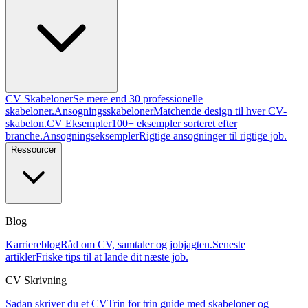
CV Skabeloner
Se mere end 30 professionelle
skabeloner.
Ansogningsskabeloner
Matchende design til hver CV-
skabelon.
CV Eksempler
100+ eksempler sorteret efter
branche.
Ansogningseksempler
Rigtige ansogninger til rigtige job.
Ressourcer
Blog
Karriereblog
Råd om CV, samtaler og jobjagten.
Seneste
artikler
Friske tips til at lande dit næste job.
CV Skrivning
Sadan skriver du et CV
Trin for trin guide med skabeloner og