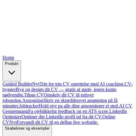
Free
Free
Free
Free
Free
Home
Produkt
Guided Builder
Nyt
Trin for trin CV oprettelse med AI coaching.
CV-
bygger
Byg og design dit CV — gratis at starte, ingen konto
nødvendig.
Tilpas CV
Omskriv dit CV til enhver
jobopslag.
Ansogning
Skriv en skræddersyet ansøgning på få
minutter.
Jobtracker
Hold styr pa alle dine ansogninger et sted.
AI CV
Gennemgang
Fa ojeblikkelig feedback og en ATS score.
LinkedIn
Optimizer
Optimer din LinkedIn profil ud fra dit CV.
Online
CV
Nyt
Forvandl dit CV til en delbar live webside.
Skabeloner og eksempler