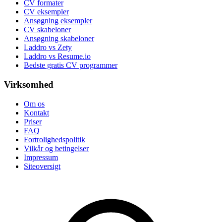
CV formater
CV eksempler
Ansøgning eksempler
CV skabeloner
Ansøgning skabeloner
Laddro vs Zety
Laddro vs Resume.io
Bedste gratis CV programmer
Virksomhed
Om os
Kontakt
Priser
FAQ
Fortrolighedspolitik
Vilkår og betingelser
Impressum
Siteoversigt