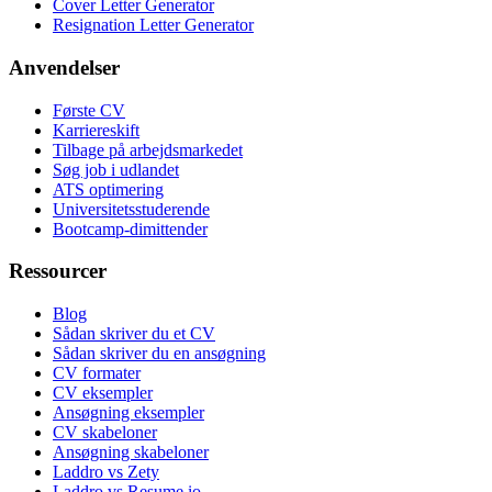
Cover Letter Generator
Resignation Letter Generator
Anvendelser
Første CV
Karriereskift
Tilbage på arbejdsmarkedet
Søg job i udlandet
ATS optimering
Universitetsstuderende
Bootcamp-dimittender
Ressourcer
Blog
Sådan skriver du et CV
Sådan skriver du en ansøgning
CV formater
CV eksempler
Ansøgning eksempler
CV skabeloner
Ansøgning skabeloner
Laddro vs Zety
Laddro vs Resume.io