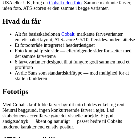
USA eller UK, brug da
Cobalt uden foto
. Samme markante farver,
uden foto. ATS-scoren er den samme i begge varianter.
Hvad du får
Alt fra basisskabelonen
Cobalt
: markante farvevarianter,
enkeltspaltet layout, ATS-score 9.5/10, flersides-understøttelse
Et fotoområde integreret i headerdesignet
Foto kun på første side — efterfølgende sider fortsætter med
det samme farvetema
6 farvevarianter designet til at fungere godt sammen med et
profilfoto
Avrile Sans som standardskrifttype — med mulighed for at
skifte i builderen
Fototips
Med Cobalts kraftfulde farver bør dit foto holdes enkelt og rent.
Neutral baggrund, ingen konkurrerende farver i tøjet. Lad
skabelonens accentfarve gøre det visuelle arbejde. Et godt
ansigtsudtryk — åbent og naturligt — passer bedre til Cobalts
moderne karakter end en stiv positur.