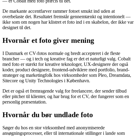
— er Cobalt med foto præcis til det.
De markante accentfarver rammer fotoet smukt ind uden at
overbelaste det. Resultatet fremstår gennemtænkt og intentionelt —
ikke som om nogen har klistret et foto ind i en skabelon, der ikke var
designet til det.
Hvornår et foto giver mening
I Danmark er CV-fotos normale og bredt accepteret i de fleste
brancher — og i tech og kreative fag er det et naturligt valg. Cobalt
med foto er stærkt for kreative teknologer, UX-designere der også
koder, product designere, frontend-udviklere med portfolio, brand-
strateger og marketingfolk hos virksomheder som Pleo, Dreamdata,
Sitecore og Unity Technologies i København.
Det er også et fremragende valg for freelancere, der sender tilbud
eller pitcher til klienter, og har brug for et CV, der fungerer som en
personlig præsentation.
Hvornår du bør undlade foto
Søger du hos en stor virksomhed med anonymiserede
ansøgningsprocesser, eller til internationale stillinger i lande som