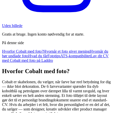
Uden billede
Gratis at bruge. Ingen konto nødvendig for at starte.
På denne side
Hvorfor Cobalt med foto?
Hvornår et foto giver mening
Hvornår du
bør undlade foto
Hvad du får
Fototips
ATS-kompatibilitet
Lav dit CV
med Cobalt med foto på Laddro
Hvorfor Cobalt med foto?
Cobalt er skabelonen, du vælger, når farve har reel betydning for dig
— ikke blot dekoration. De 6 farvevarianter spænder fra dyb
koboltblå og petrolgrøn over dæmpet lilla til varmt ravguld, og hver
enkelt sætter en helt anden stemning. Et foto tilføjet til dette layout
gør det til et personligt brandingdokument snarere end et standard-
CV. Hvis du arbejder i et felt, hvor din personlighed er en del af det,
du sælger — som designer, kreativ udvikler eller product manager