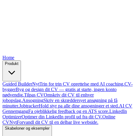
Free
Free
Free
Free
Free
Home
Produkt
Guided Builder
Nyt
Trin for trin CV oprettelse med AI coaching.
CV-
bygger
Byg og design dit CV — gratis at starte, ingen konto
nødvendig.
Tilpas CV
Omskriv dit CV til enhver
jobopslag.
Ansogning
Skriv en skræddersyet ansøgning på få
minutter.
Jobtracker
Hold styr pa alle dine ansogninger et sted.
AI CV
Gennemgang
Fa ojeblikkelig feedback og en ATS score.
LinkedIn
Optimizer
Optimer din LinkedIn profil ud fra dit CV.
Online
CV
Nyt
Forvandl dit CV til en delbar live webside.
Skabeloner og eksempler