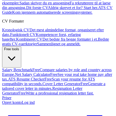
eksempler.
Sadan skriver du en ansogning
Fa rekrutterere til at laese
din ansogning.
Dit forste CV
Aldrig skrevet et for? Start her.
ATS CV
Guide
Kom igennem automatiserede screeningsystemer.
CV Formater
Kronologisk CV
Det mest almindelige format, organiseret efter
dato.
Funktionelt CV
Kompetencer forst, erfaring
bagefter.
Kombineret CV
Det bedste fra begge formater i et.
Bedste
gratis CV-vaerktoejer
Sammenlignet og anmeldt.
Free tools
Salary Benchmark
Free
Compare salaries by role and country across
Europe.
Net Salary Calculator
Free
See your real take home pay after
tax.
ATS Resume Checker
Free
Scan your resume for ATS
compatibility in seconds.
Cover Letter Generator
Free
Generate a
tailored cover letter in minutes.
Resignation Letter
Generator
Free
Write a professional resignation letter fast.
Priser
Opret konto
Log ind