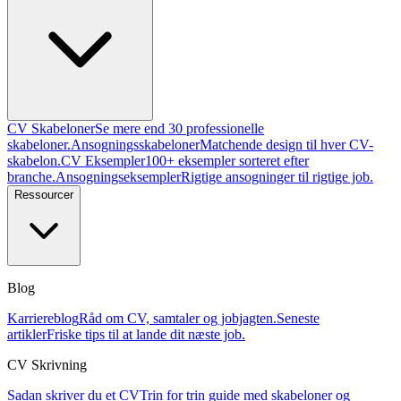
CV Skabeloner
Se mere end 30 professionelle
skabeloner.
Ansogningsskabeloner
Matchende design til hver CV-
skabelon.
CV Eksempler
100+ eksempler sorteret efter
branche.
Ansogningseksempler
Rigtige ansogninger til rigtige job.
Ressourcer
Blog
Karriereblog
Råd om CV, samtaler og jobjagten.
Seneste
artikler
Friske tips til at lande dit næste job.
CV Skrivning
Sadan skriver du et CV
Trin for trin guide med skabeloner og