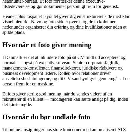
headhunter-bureau. Et foto forstærker denne executive-
tilstedeværelse og gør dokumentet personligt frem for generisk.
Header-plus-tospaltet-layoutet giver dig en struktureret side med klar
visuel hierarki. Navn og foto sidder øverst, og de to kolonner
nedenunder organiserer din erfaring og dine kvalifikationer uden at
spilde plads.
Hvornår et foto giver mening
I Danmark er det at inkludere foto på sit CV fuldt ud accepteret og
normalt — også på executive-niveau. Senior corporate-fagfolk,
management-konsulenter, finansdirektører, juridiske rådgivere og
business development-ledere. Roller, hvor relationer driver
ansættelsesbeslutningerne, og dit CV sandsynligvis gennemgås af en
person frem for en maskine.
Et foto giver særlig god mening, når du sendes videre af en
rekrutterer til en klient — modtageren kan sætte ansigt på dig, inden
det første møde.
Hvornår du bør undlade foto
Til online-ansøgninger hos store koncerner med automatiseret ATS-