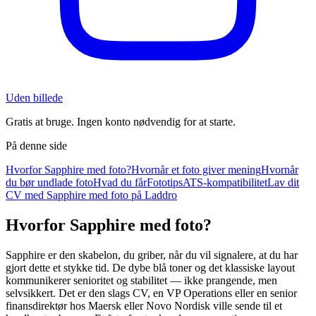
Uden billede
Gratis at bruge. Ingen konto nødvendig for at starte.
På denne side
Hvorfor Sapphire med foto?
Hvornår et foto giver mening
Hvornår
du bør undlade foto
Hvad du får
Fototips
ATS-kompatibilitet
Lav dit
CV med Sapphire med foto på Laddro
Hvorfor Sapphire med foto?
Sapphire er den skabelon, du griber, når du vil signalere, at du har
gjort dette et stykke tid. De dybe blå toner og det klassiske layout
kommunikerer senioritet og stabilitet — ikke prangende, men
selvsikkert. Det er den slags CV, en VP Operations eller en senior
finansdirektør hos Maersk eller Novo Nordisk ville sende til et