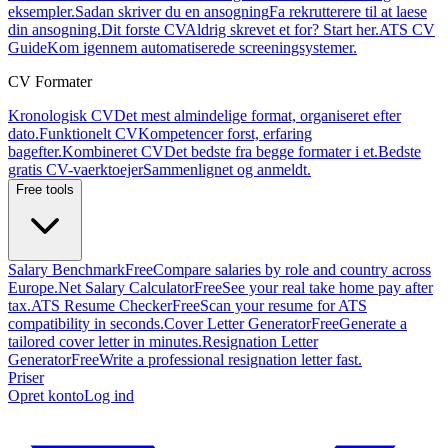
eksempler.
Sadan skriver du en ansogning
Fa rekrutterere til at laese
din ansogning.
Dit forste CV
Aldrig skrevet et for? Start her.
ATS CV
Guide
Kom igennem automatiserede screeningsystemer.
CV Formater
Kronologisk CV
Det mest almindelige format, organiseret efter
dato.
Funktionelt CV
Kompetencer forst, erfaring
bagefter.
Kombineret CV
Det bedste fra begge formater i et.
Bedste
gratis CV-vaerktoejer
Sammenlignet og anmeldt.
Free tools
Salary Benchmark
Free
Compare salaries by role and country across
Europe.
Net Salary Calculator
Free
See your real take home pay after
tax.
ATS Resume Checker
Free
Scan your resume for ATS
compatibility in seconds.
Cover Letter Generator
Free
Generate a
tailored cover letter in minutes.
Resignation Letter
Generator
Free
Write a professional resignation letter fast.
Priser
Opret konto
Log ind