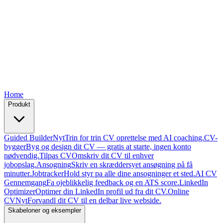
Free
Free
Free
Free
Free
Home
Produkt
Guided Builder
Nyt
Trin for trin CV oprettelse med AI coaching.
CV-
bygger
Byg og design dit CV — gratis at starte, ingen konto
nødvendig.
Tilpas CV
Omskriv dit CV til enhver
jobopslag.
Ansogning
Skriv en skræddersyet ansøgning på få
minutter.
Jobtracker
Hold styr pa alle dine ansogninger et sted.
AI CV
Gennemgang
Fa ojeblikkelig feedback og en ATS score.
LinkedIn
Optimizer
Optimer din LinkedIn profil ud fra dit CV.
Online
CV
Nyt
Forvandl dit CV til en delbar live webside.
Skabeloner og eksempler