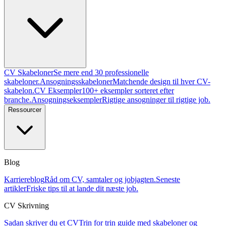
CV Skabeloner
Se mere end 30 professionelle
skabeloner.
Ansogningsskabeloner
Matchende design til hver CV-
skabelon.
CV Eksempler
100+ eksempler sorteret efter
branche.
Ansogningseksempler
Rigtige ansogninger til rigtige job.
Ressourcer
Blog
Karriereblog
Råd om CV, samtaler og jobjagten.
Seneste
artikler
Friske tips til at lande dit næste job.
CV Skrivning
Sadan skriver du et CV
Trin for trin guide med skabeloner og