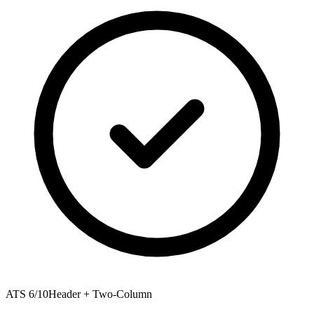
ATS
6
/10
Header + Two-Column