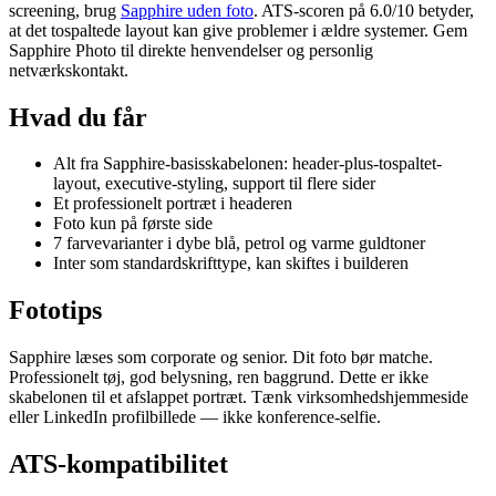
screening, brug
Sapphire uden foto
. ATS-scoren på 6.0/10 betyder,
at det tospaltede layout kan give problemer i ældre systemer. Gem
Sapphire Photo til direkte henvendelser og personlig
netværkskontakt.
Hvad du får
Alt fra Sapphire-basisskabelonen: header-plus-tospaltet-
layout, executive-styling, support til flere sider
Et professionelt portræt i headeren
Foto kun på første side
7 farvevarianter i dybe blå, petrol og varme guldtoner
Inter som standardskrifttype, kan skiftes i builderen
Fototips
Sapphire læses som corporate og senior. Dit foto bør matche.
Professionelt tøj, god belysning, ren baggrund. Dette er ikke
skabelonen til et afslappet portræt. Tænk virksomhedshjemmeside
eller LinkedIn profilbillede — ikke konference-selfie.
ATS-kompatibilitet