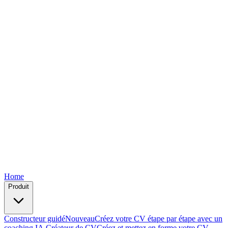
Free
Free
Free
Free
Free
Home
Produit
Constructeur guidé
Nouveau
Créez votre CV étape par étape avec un
coaching IA.
Créateur de CV
Créez et mettez en forme votre CV —