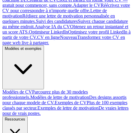
gratuit pour commencer, sans compte.
Adapter le CV
Réécrivez votre
CV pour correspondre à n'importe quelle offre.
Lettre de
motivation
Rédigez une lettre de motivation personnalisée en
quelques minutes.
Suivi des candidatures
Suivez chaque candidature
au même endroit.
Analyse IA du CV
Obtenez un retour instantané et
un score ATS.
Optimiseur LinkedIn
Optimisez votre profil LinkedIn à
partir de votre CV.
CV en ligne
Nouveau
Transformez votre CV en
page web live à partager.
Modèles et exemples
Modèles de CV
Parcourez plus de 30 modeles
professionnels.
Modèles de lettre de motivation
Des designs assortis
pour chaque modele de CV.
Exemples de CV
Plus de 100 exemples
classés par secteur.
Exemples de lettre de motivation
De vraies lettres
pour de vrais postes.
Ressources