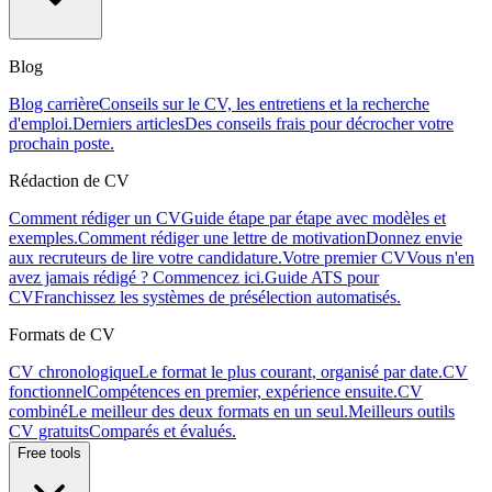
Blog
Blog carrière
Conseils sur le CV, les entretiens et la recherche
d'emploi.
Derniers articles
Des conseils frais pour décrocher votre
prochain poste.
Rédaction de CV
Comment rédiger un CV
Guide étape par étape avec modèles et
exemples.
Comment rédiger une lettre de motivation
Donnez envie
aux recruteurs de lire votre candidature.
Votre premier CV
Vous n'en
avez jamais rédigé ? Commencez ici.
Guide ATS pour
CV
Franchissez les systèmes de présélection automatisés.
Formats de CV
CV chronologique
Le format le plus courant, organisé par date.
CV
fonctionnel
Compétences en premier, expérience ensuite.
CV
combiné
Le meilleur des deux formats en un seul.
Meilleurs outils
CV gratuits
Comparés et évalués.
Free tools