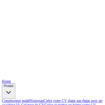
Free
Free
Free
Free
Free
Home
Produit
Constructeur guidé
Nouveau
Créez votre CV étape par étape avec un
coaching IA.
Créateur de CV
Créez et mettez en forme votre CV —