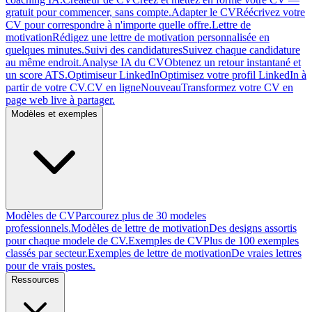
gratuit pour commencer, sans compte.
Adapter le CV
Réécrivez votre
CV pour correspondre à n'importe quelle offre.
Lettre de
motivation
Rédigez une lettre de motivation personnalisée en
quelques minutes.
Suivi des candidatures
Suivez chaque candidature
au même endroit.
Analyse IA du CV
Obtenez un retour instantané et
un score ATS.
Optimiseur LinkedIn
Optimisez votre profil LinkedIn à
partir de votre CV.
CV en ligne
Nouveau
Transformez votre CV en
page web live à partager.
Modèles et exemples
Modèles de CV
Parcourez plus de 30 modeles
professionnels.
Modèles de lettre de motivation
Des designs assortis
pour chaque modele de CV.
Exemples de CV
Plus de 100 exemples
classés par secteur.
Exemples de lettre de motivation
De vraies lettres
pour de vrais postes.
Ressources