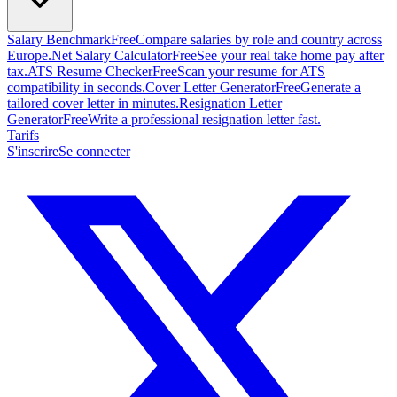
Salary Benchmark
Free
Compare salaries by role and country across
Europe.
Net Salary Calculator
Free
See your real take home pay after
tax.
ATS Resume Checker
Free
Scan your resume for ATS
compatibility in seconds.
Cover Letter Generator
Free
Generate a
tailored cover letter in minutes.
Resignation Letter
Generator
Free
Write a professional resignation letter fast.
Tarifs
S'inscrire
Se connecter