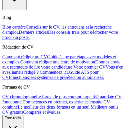
Blog
Blog carrière
Conseils sur le CV, les entretiens et la recherche
d'emploi.
Derniers articles
Des conseils frais pour décrocher votre
prochain poste.
Rédaction de CV
Comment rédiger un CV
Guide étape par étape avec modèles et
exemples.
Comment rédiger une lettre de motivation
Donnez envie
aux recruteurs de lire votre candidature.
Votre premier CV
Vous n'en
avez jamais rédigé ? Commencez ici.
Guide ATS pour
CV
Franchissez les systèmes de présélection automatisés.
Formats de CV
CV chronologique
Le format le plus courant, organisé par date.
CV
fonctionnel
Compétences en premier, expérience ensuite.
CV
combiné
Le meilleur des deux formats en un seul.
Meilleurs outils
CV gratuits
Comparés et évalués.
Free tools