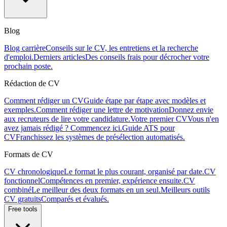
Blog
Blog carrière
Conseils sur le CV, les entretiens et la recherche
d'emploi.
Derniers articles
Des conseils frais pour décrocher votre
prochain poste.
Rédaction de CV
Comment rédiger un CV
Guide étape par étape avec modèles et
exemples.
Comment rédiger une lettre de motivation
Donnez envie
aux recruteurs de lire votre candidature.
Votre premier CV
Vous n'en
avez jamais rédigé ? Commencez ici.
Guide ATS pour
CV
Franchissez les systèmes de présélection automatisés.
Formats de CV
CV chronologique
Le format le plus courant, organisé par date.
CV
fonctionnel
Compétences en premier, expérience ensuite.
CV
combiné
Le meilleur des deux formats en un seul.
Meilleurs outils
CV gratuits
Comparés et évalués.
Free tools