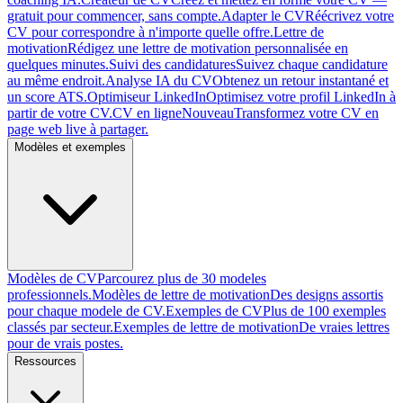
gratuit pour commencer, sans compte.
Adapter le CV
Réécrivez votre
CV pour correspondre à n'importe quelle offre.
Lettre de
motivation
Rédigez une lettre de motivation personnalisée en
quelques minutes.
Suivi des candidatures
Suivez chaque candidature
au même endroit.
Analyse IA du CV
Obtenez un retour instantané et
un score ATS.
Optimiseur LinkedIn
Optimisez votre profil LinkedIn à
partir de votre CV.
CV en ligne
Nouveau
Transformez votre CV en
page web live à partager.
Modèles et exemples
Modèles de CV
Parcourez plus de 30 modeles
professionnels.
Modèles de lettre de motivation
Des designs assortis
pour chaque modele de CV.
Exemples de CV
Plus de 100 exemples
classés par secteur.
Exemples de lettre de motivation
De vraies lettres
pour de vrais postes.
Ressources