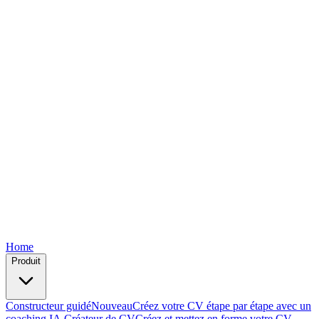
Free
Free
Free
Free
Free
Home
Produit
Constructeur guidé
Nouveau
Créez votre CV étape par étape avec un
coaching IA.
Créateur de CV
Créez et mettez en forme votre CV —