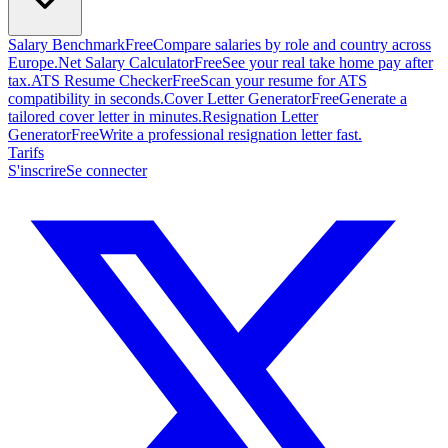
Salary Benchmark
Free
Compare salaries by role and country across
Europe.
Net Salary Calculator
Free
See your real take home pay after
tax.
ATS Resume Checker
Free
Scan your resume for ATS
compatibility in seconds.
Cover Letter Generator
Free
Generate a
tailored cover letter in minutes.
Resignation Letter
Generator
Free
Write a professional resignation letter fast.
Tarifs
S'inscrire
Se connecter