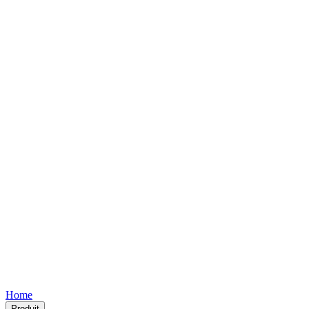
Free
Free
Free
Free
Free
Home
Produit