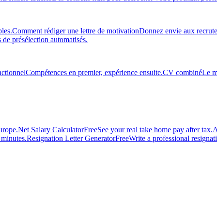
les.
Comment rédiger une lettre de motivation
Donnez envie aux recruteu
 de présélection automatisés.
ctionnel
Compétences en premier, expérience ensuite.
CV combiné
Le m
urope.
Net Salary Calculator
Free
See your real take home pay after tax.
A
n minutes.
Resignation Letter Generator
Free
Write a professional resignatio