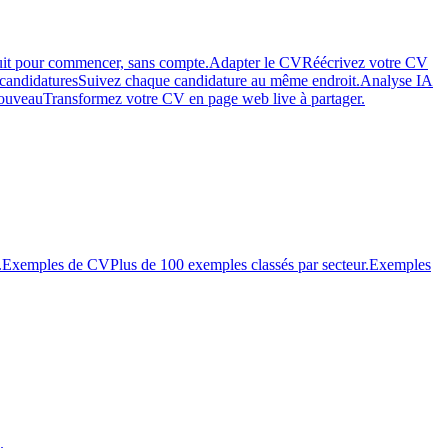
uit pour commencer, sans compte.
Adapter le CV
Réécrivez votre CV
 candidatures
Suivez chaque candidature au même endroit.
Analyse IA
ouveau
Transformez votre CV en page web live à partager.
.
Exemples de CV
Plus de 100 exemples classés par secteur.
Exemples
.