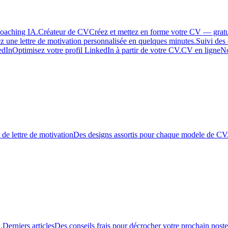
coaching IA.
Créateur de CV
Créez et mettez en forme votre CV — grat
z une lettre de motivation personnalisée en quelques minutes.
Suivi des
edIn
Optimisez votre profil LinkedIn à partir de votre CV.
CV en ligne
N
de lettre de motivation
Des designs assortis pour chaque modele de CV
.
Derniers articles
Des conseils frais pour décrocher votre prochain poste