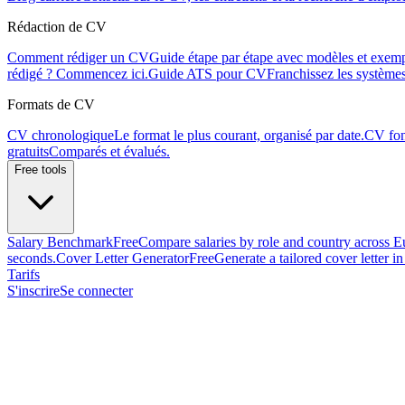
Rédaction de CV
Comment rédiger un CV
Guide étape par étape avec modèles et exemp
rédigé ? Commencez ici.
Guide ATS pour CV
Franchissez les systèmes
Formats de CV
CV chronologique
Le format le plus courant, organisé par date.
CV fon
gratuits
Comparés et évalués.
Free tools
Salary Benchmark
Free
Compare salaries by role and country across E
seconds.
Cover Letter Generator
Free
Generate a tailored cover letter i
Tarifs
S'inscrire
Se connecter