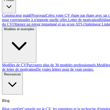
Constructeur guidé
Nouveau
Créez votre CV étape par étape avec un 
pour correspondre à n'importe quelle offre.
Lettre de motivation
Rédige
du CV
Obtenez un retour instantané et un score ATS.
Optimiseur Link
Modèles et exemples
Modèles de CV
Parcourez plus de 30 modeles professionnels.
Modèles 
de lettre de motivation
De vraies lettres pour de vrais postes.
Ressources
Blog
Blog carrière
Conseils sur le CV, les entretiens et la recherche d'emploi