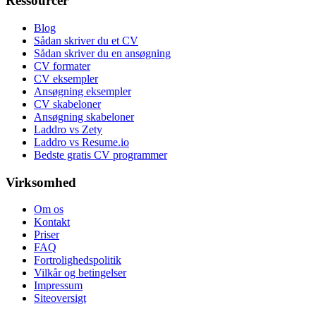
Ressourcer
Blog
Sådan skriver du et CV
Sådan skriver du en ansøgning
CV formater
CV eksempler
Ansøgning eksempler
CV skabeloner
Ansøgning skabeloner
Laddro vs Zety
Laddro vs Resume.io
Bedste gratis CV programmer
Virksomhed
Om os
Kontakt
Priser
FAQ
Fortrolighedspolitik
Vilkår og betingelser
Impressum
Siteoversigt