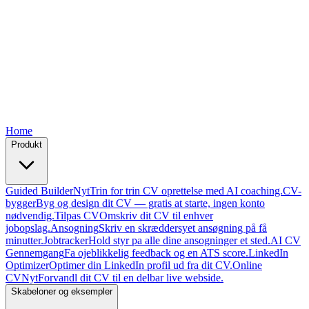
Free
Free
Free
Free
Free
Home
Produkt
Guided Builder
Nyt
Trin for trin CV oprettelse med AI coaching.
CV-
bygger
Byg og design dit CV — gratis at starte, ingen konto
nødvendig.
Tilpas CV
Omskriv dit CV til enhver
jobopslag.
Ansogning
Skriv en skræddersyet ansøgning på få
minutter.
Jobtracker
Hold styr pa alle dine ansogninger et sted.
AI CV
Gennemgang
Fa ojeblikkelig feedback og en ATS score.
LinkedIn
Optimizer
Optimer din LinkedIn profil ud fra dit CV.
Online
CV
Nyt
Forvandl dit CV til en delbar live webside.
Skabeloner og eksempler