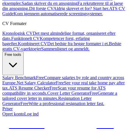
eksempler.
Sadan skriver du en ansogning
Fa rekrutterere til at laese
din ansogning.
Dit forste CV
Aldrig skrevet et for? Start her.
ATS CV
Guide
Kom igennem automatiserede screeningsystemer.
CV Formater
Kronologisk CV
Det mest almindelige format, organiseret efter
dato.
Funktionelt CV
Kompetencer forst, erfaring
bagefter.
Kombineret CV
Det bedste fra begge formater i et.
Bedste
gratis CV-vaerktoejer
Sammenlignet og anmeldt.
Free tools
Salary Benchmark
Free
Compare salaries by role and country across
Europe.
Net Salary Calculator
Free
See your real take home pay after
tax.
ATS Resume Checker
Free
Scan your resume for ATS
compatibility in seconds.
Cover Letter Generator
Free
Generate a
tailored cover letter in minutes.
Resignation Letter
Generator
Free
Write a professional resignation letter fast.
Priser
Opret konto
Log ind