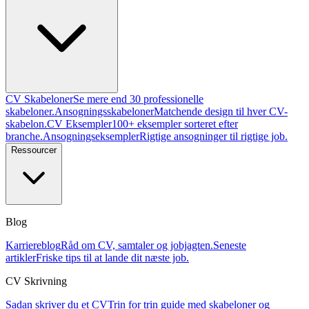
CV Skabeloner
Se mere end 30 professionelle
skabeloner.
Ansogningsskabeloner
Matchende design til hver CV-
skabelon.
CV Eksempler
100+ eksempler sorteret efter
branche.
Ansogningseksempler
Rigtige ansogninger til rigtige job.
Ressourcer
Blog
Karriereblog
Råd om CV, samtaler og jobjagten.
Seneste
artikler
Friske tips til at lande dit næste job.
CV Skrivning
Sadan skriver du et CV
Trin for trin guide med skabeloner og