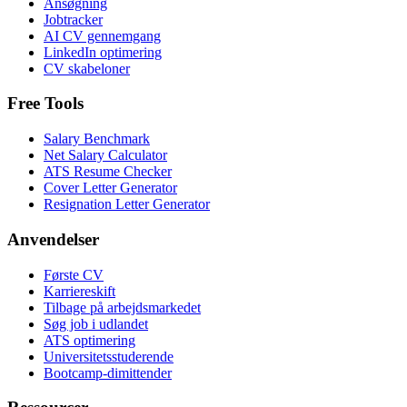
Ansøgning
Jobtracker
AI CV gennemgang
LinkedIn optimering
CV skabeloner
Free Tools
Salary Benchmark
Net Salary Calculator
ATS Resume Checker
Cover Letter Generator
Resignation Letter Generator
Anvendelser
Første CV
Karriereskift
Tilbage på arbejdsmarkedet
Søg job i udlandet
ATS optimering
Universitetsstuderende
Bootcamp-dimittender