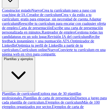
Constructor guiado
Nuevo
Crea tu currículum paso a paso con
coaching de IA.
Creador de currículum
Crea y da estilo a tu
currículum: gratis para empezar, sin necesidad de cuenta.
Adaptar
currículum
Reescribe tu currículum para encajar con cualquier oferta
de empleo.
Carta de presentación
Escribe una carta de presentación
personalizada en minutos.
Rastreador de empleo
Gestiona todas tus
candidaturas en un solo lugar.
Revisión IA del currículum
Recibe
feedback instantáneo y una puntuación ATS.
Optimizador de
LinkedIn
Optimiza tu perfil de LinkedIn a partir de tu
currículum.
Currículum online
Nuevo
Convierte tu currículum en una
página web en vivo para compartir.
Plantillas y ejemplos
Plantillas de currículum
Explora mas de 30 plantillas
profesionales.
Plantillas de carta de presentación
Disenos a juego para
cada plantilla de curriculum.
Ejemplos de currículum
Más de 100
ejemplos organizados por sector.
Ejemplos de carta de