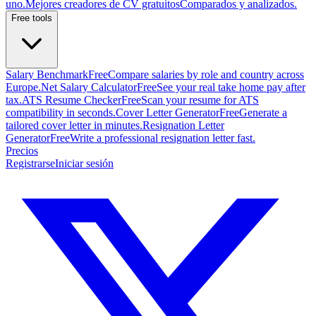
uno.
Mejores creadores de CV gratuitos
Comparados y analizados.
Free tools
Salary Benchmark
Free
Compare salaries by role and country across
Europe.
Net Salary Calculator
Free
See your real take home pay after
tax.
ATS Resume Checker
Free
Scan your resume for ATS
compatibility in seconds.
Cover Letter Generator
Free
Generate a
tailored cover letter in minutes.
Resignation Letter
Generator
Free
Write a professional resignation letter fast.
Precios
Registrarse
Iniciar sesión