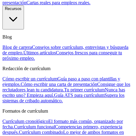
presentación
Cartas reales para empleos reales.
Recursos
Blog
Blog de carrera
Consejos sobre currículum, entrevistas y búsqueda
de empleo.
Últimos artículos
Consejos frescos para conseguir tu
próximo empleo.
Redacción de currículum
Cómo escribir un currículum
Guía paso a paso con plantillas y
ejemplos.
Cómo escribir una carta de presentación
Consigue que los
reclutadores lean tu candidatura.
Tu primer currículum
Nunca has
escrito uno? Empieza aquí.
Guía ATS para currículum
Supera los
sistemas de cribado automático.
Formatos de currículum
Currículum cronológico
El formato más común, organizado por
fecha.
Currículum funcional
Competencias primero, experiencia
después.
Currículum combinado
Lo mejor de ambos formatos en