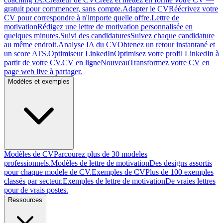
gratuit pour commencer, sans compte.
Adapter le CV
Réécrivez votre
CV pour correspondre à n'importe quelle offre.
Lettre de
motivation
Rédigez une lettre de motivation personnalisée en
quelques minutes.
Suivi des candidatures
Suivez chaque candidature
au même endroit.
Analyse IA du CV
Obtenez un retour instantané et
un score ATS.
Optimiseur LinkedIn
Optimisez votre profil LinkedIn à
partir de votre CV.
CV en ligne
Nouveau
Transformez votre CV en
page web live à partager.
Modèles et exemples
Modèles de CV
Parcourez plus de 30 modeles
professionnels.
Modèles de lettre de motivation
Des designs assortis
pour chaque modele de CV.
Exemples de CV
Plus de 100 exemples
classés par secteur.
Exemples de lettre de motivation
De vraies lettres
pour de vrais postes.
Ressources