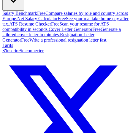
Salary Benchmark
Free
Compare salaries by role and country across
Europe.
Net Salary Calculator
Free
See your real take home pay after
tax.
ATS Resume Checker
Free
Scan your resume for ATS
compatibility in seconds.
Cover Letter Generator
Free
Generate a
tailored cover letter in minutes.
Resignation Letter
Generator
Free
Write a professional resignation letter fast.
Tarifs
S'inscrire
Se connecter