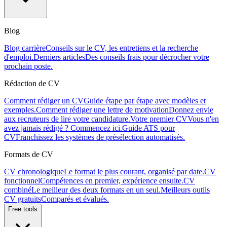
Blog
Blog carrière
Conseils sur le CV, les entretiens et la recherche
d'emploi.
Derniers articles
Des conseils frais pour décrocher votre
prochain poste.
Rédaction de CV
Comment rédiger un CV
Guide étape par étape avec modèles et
exemples.
Comment rédiger une lettre de motivation
Donnez envie
aux recruteurs de lire votre candidature.
Votre premier CV
Vous n'en
avez jamais rédigé ? Commencez ici.
Guide ATS pour
CV
Franchissez les systèmes de présélection automatisés.
Formats de CV
CV chronologique
Le format le plus courant, organisé par date.
CV
fonctionnel
Compétences en premier, expérience ensuite.
CV
combiné
Le meilleur des deux formats en un seul.
Meilleurs outils
CV gratuits
Comparés et évalués.
Free tools