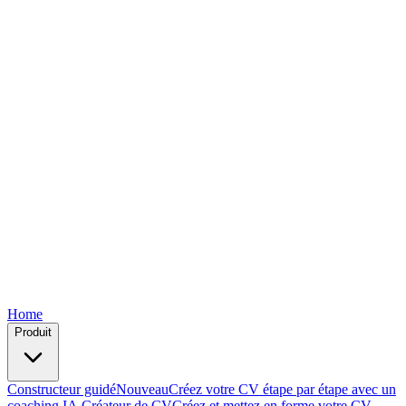
Free
Free
Free
Free
Free
Home
Produit
Constructeur guidé
Nouveau
Créez votre CV étape par étape avec un
coaching IA.
Créateur de CV
Créez et mettez en forme votre CV —