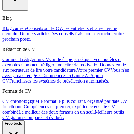
Blog
Blog carrière
Conseils sur le CV, les entretiens et la recherche
d'emploi.
Derniers articles
Des conseils frais pour décrocher votre
prochain poste.
Rédaction de CV
Comment rédiger un CV
Guide étape par étape avec modèles et
exemples.
Comment rédiger une lettre de motivation
Donnez envie
aux recruteurs de lire votre candidature.
Votre premier CV
Vous n'en
avez jamais rédigé ? Commencez ici.
Guide ATS pour
CV
Franchissez les systèmes de présélection automatisés.
Formats de CV
CV chronologique
Le format le plus courant, organisé par date.
CV
fonctionnel
Compétences en premier, expérience ensuite.
CV
combiné
Le meilleur des deux formats en un seul.
Meilleurs outils
CV gratuits
Comparés et évalués.
Free tools