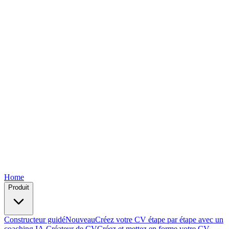
Free
Free
Free
Free
Free
Home
Produit
Constructeur guidé
Nouveau
Créez votre CV étape par étape avec un
coaching IA.
Créateur de CV
Créez et mettez en forme votre CV —