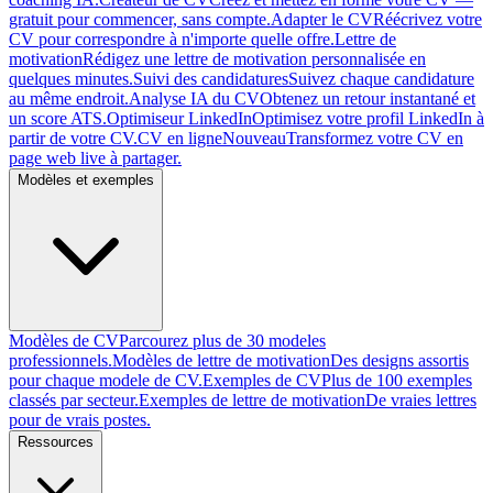
gratuit pour commencer, sans compte.
Adapter le CV
Réécrivez votre
CV pour correspondre à n'importe quelle offre.
Lettre de
motivation
Rédigez une lettre de motivation personnalisée en
quelques minutes.
Suivi des candidatures
Suivez chaque candidature
au même endroit.
Analyse IA du CV
Obtenez un retour instantané et
un score ATS.
Optimiseur LinkedIn
Optimisez votre profil LinkedIn à
partir de votre CV.
CV en ligne
Nouveau
Transformez votre CV en
page web live à partager.
Modèles et exemples
Modèles de CV
Parcourez plus de 30 modeles
professionnels.
Modèles de lettre de motivation
Des designs assortis
pour chaque modele de CV.
Exemples de CV
Plus de 100 exemples
classés par secteur.
Exemples de lettre de motivation
De vraies lettres
pour de vrais postes.
Ressources