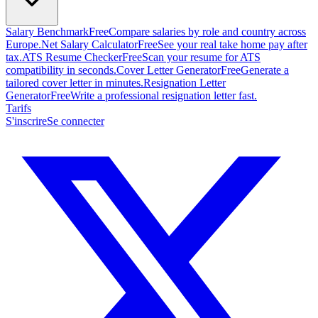
Salary Benchmark
Free
Compare salaries by role and country across
Europe.
Net Salary Calculator
Free
See your real take home pay after
tax.
ATS Resume Checker
Free
Scan your resume for ATS
compatibility in seconds.
Cover Letter Generator
Free
Generate a
tailored cover letter in minutes.
Resignation Letter
Generator
Free
Write a professional resignation letter fast.
Tarifs
S'inscrire
Se connecter