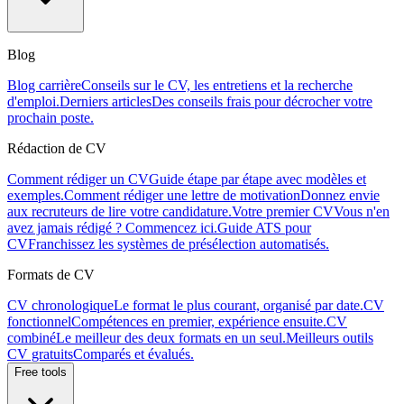
Blog
Blog carrière
Conseils sur le CV, les entretiens et la recherche
d'emploi.
Derniers articles
Des conseils frais pour décrocher votre
prochain poste.
Rédaction de CV
Comment rédiger un CV
Guide étape par étape avec modèles et
exemples.
Comment rédiger une lettre de motivation
Donnez envie
aux recruteurs de lire votre candidature.
Votre premier CV
Vous n'en
avez jamais rédigé ? Commencez ici.
Guide ATS pour
CV
Franchissez les systèmes de présélection automatisés.
Formats de CV
CV chronologique
Le format le plus courant, organisé par date.
CV
fonctionnel
Compétences en premier, expérience ensuite.
CV
combiné
Le meilleur des deux formats en un seul.
Meilleurs outils
CV gratuits
Comparés et évalués.
Free tools