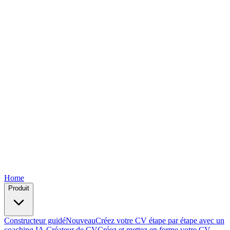
Free
Free
Free
Free
Free
Home
Produit
Constructeur guidé
Nouveau
Créez votre CV étape par étape avec un
coaching IA.
Créateur de CV
Créez et mettez en forme votre CV —