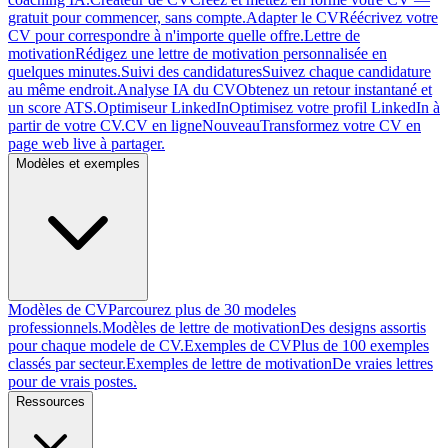
gratuit pour commencer, sans compte.
Adapter le CV
Réécrivez votre
CV pour correspondre à n'importe quelle offre.
Lettre de
motivation
Rédigez une lettre de motivation personnalisée en
quelques minutes.
Suivi des candidatures
Suivez chaque candidature
au même endroit.
Analyse IA du CV
Obtenez un retour instantané et
un score ATS.
Optimiseur LinkedIn
Optimisez votre profil LinkedIn à
partir de votre CV.
CV en ligne
Nouveau
Transformez votre CV en
page web live à partager.
Modèles et exemples
Modèles de CV
Parcourez plus de 30 modeles
professionnels.
Modèles de lettre de motivation
Des designs assortis
pour chaque modele de CV.
Exemples de CV
Plus de 100 exemples
classés par secteur.
Exemples de lettre de motivation
De vraies lettres
pour de vrais postes.
Ressources