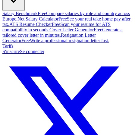
Salary Benchmark
Free
Compare salaries by role and country across
Europe.
Net Salary Calculator
Free
See your real take home pay after
tax.
ATS Resume Checker
Free
Scan your resume for ATS
compatibility in seconds.
Cover Letter Generator
Free
Generate a
tailored cover letter in minutes.
Resignation Letter
Generator
Free
Write a professional resignation letter fast.
Tarifs
S'inscrire
Se connecter