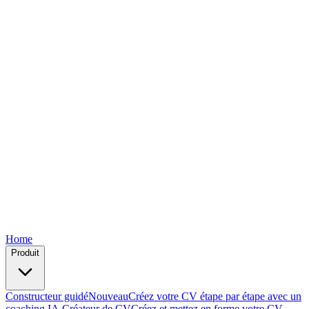
Free
Free
Free
Free
Free
Home
Produit
Constructeur guidé
Nouveau
Créez votre CV étape par étape avec un
coaching IA.
Créateur de CV
Créez et mettez en forme votre CV —