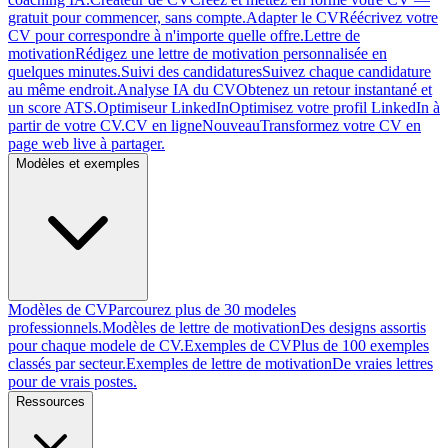
gratuit pour commencer, sans compte.
Adapter le CV
Réécrivez votre
CV pour correspondre à n'importe quelle offre.
Lettre de
motivation
Rédigez une lettre de motivation personnalisée en
quelques minutes.
Suivi des candidatures
Suivez chaque candidature
au même endroit.
Analyse IA du CV
Obtenez un retour instantané et
un score ATS.
Optimiseur LinkedIn
Optimisez votre profil LinkedIn à
partir de votre CV.
CV en ligne
Nouveau
Transformez votre CV en
page web live à partager.
Modèles et exemples
Modèles de CV
Parcourez plus de 30 modeles
professionnels.
Modèles de lettre de motivation
Des designs assortis
pour chaque modele de CV.
Exemples de CV
Plus de 100 exemples
classés par secteur.
Exemples de lettre de motivation
De vraies lettres
pour de vrais postes.
Ressources