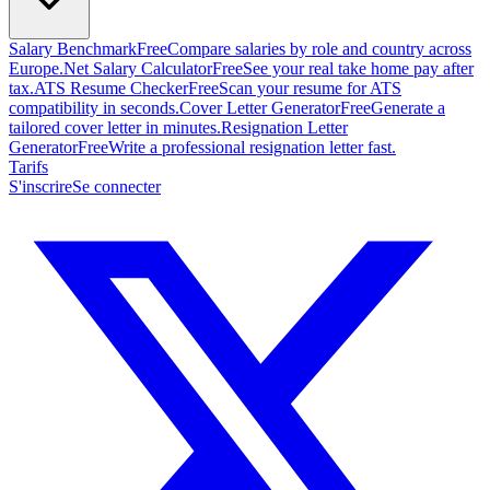
Salary Benchmark
Free
Compare salaries by role and country across
Europe.
Net Salary Calculator
Free
See your real take home pay after
tax.
ATS Resume Checker
Free
Scan your resume for ATS
compatibility in seconds.
Cover Letter Generator
Free
Generate a
tailored cover letter in minutes.
Resignation Letter
Generator
Free
Write a professional resignation letter fast.
Tarifs
S'inscrire
Se connecter