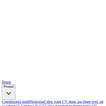
Free
Free
Free
Free
Free
Home
Produit
Constructeur guidé
Nouveau
Créez votre CV étape par étape avec un
coaching IA.
Créateur de CV
Créez et mettez en forme votre CV —