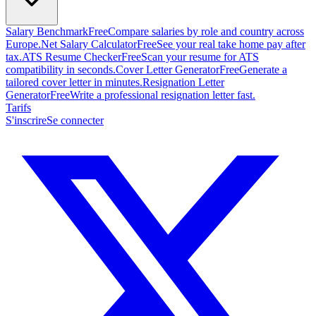
Salary Benchmark
Free
Compare salaries by role and country across
Europe.
Net Salary Calculator
Free
See your real take home pay after
tax.
ATS Resume Checker
Free
Scan your resume for ATS
compatibility in seconds.
Cover Letter Generator
Free
Generate a
tailored cover letter in minutes.
Resignation Letter
Generator
Free
Write a professional resignation letter fast.
Tarifs
S'inscrire
Se connecter