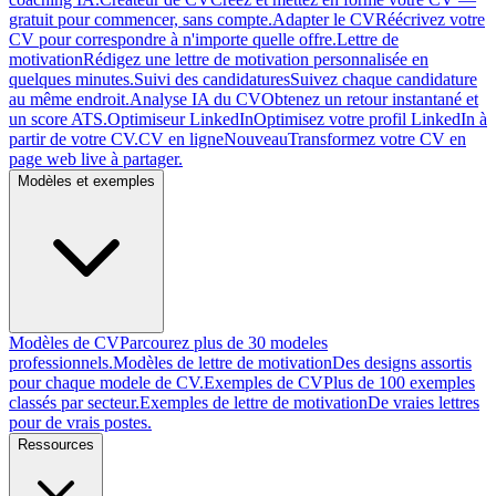
gratuit pour commencer, sans compte.
Adapter le CV
Réécrivez votre
CV pour correspondre à n'importe quelle offre.
Lettre de
motivation
Rédigez une lettre de motivation personnalisée en
quelques minutes.
Suivi des candidatures
Suivez chaque candidature
au même endroit.
Analyse IA du CV
Obtenez un retour instantané et
un score ATS.
Optimiseur LinkedIn
Optimisez votre profil LinkedIn à
partir de votre CV.
CV en ligne
Nouveau
Transformez votre CV en
page web live à partager.
Modèles et exemples
Modèles de CV
Parcourez plus de 30 modeles
professionnels.
Modèles de lettre de motivation
Des designs assortis
pour chaque modele de CV.
Exemples de CV
Plus de 100 exemples
classés par secteur.
Exemples de lettre de motivation
De vraies lettres
pour de vrais postes.
Ressources