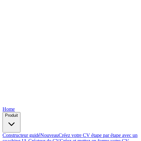
Free
Free
Free
Free
Free
Home
Produit
Constructeur guidé
Nouveau
Créez votre CV étape par étape avec un
coaching IA.
Créateur de CV
Créez et mettez en forme votre CV —