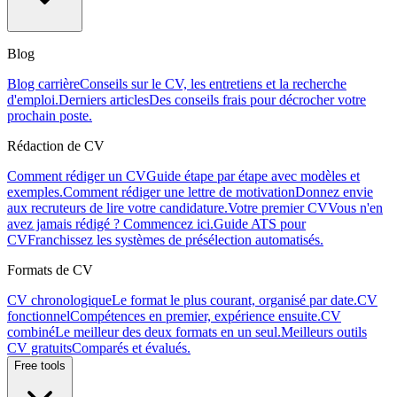
Blog
Blog carrière
Conseils sur le CV, les entretiens et la recherche
d'emploi.
Derniers articles
Des conseils frais pour décrocher votre
prochain poste.
Rédaction de CV
Comment rédiger un CV
Guide étape par étape avec modèles et
exemples.
Comment rédiger une lettre de motivation
Donnez envie
aux recruteurs de lire votre candidature.
Votre premier CV
Vous n'en
avez jamais rédigé ? Commencez ici.
Guide ATS pour
CV
Franchissez les systèmes de présélection automatisés.
Formats de CV
CV chronologique
Le format le plus courant, organisé par date.
CV
fonctionnel
Compétences en premier, expérience ensuite.
CV
combiné
Le meilleur des deux formats en un seul.
Meilleurs outils
CV gratuits
Comparés et évalués.
Free tools