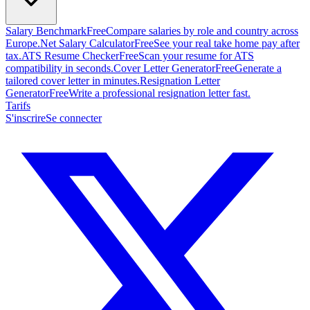
Salary Benchmark
Free
Compare salaries by role and country across
Europe.
Net Salary Calculator
Free
See your real take home pay after
tax.
ATS Resume Checker
Free
Scan your resume for ATS
compatibility in seconds.
Cover Letter Generator
Free
Generate a
tailored cover letter in minutes.
Resignation Letter
Generator
Free
Write a professional resignation letter fast.
Tarifs
S'inscrire
Se connecter