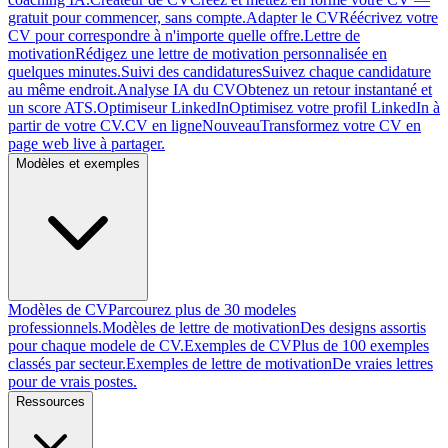
gratuit pour commencer, sans compte.
Adapter le CV
Réécrivez votre
CV pour correspondre à n'importe quelle offre.
Lettre de
motivation
Rédigez une lettre de motivation personnalisée en
quelques minutes.
Suivi des candidatures
Suivez chaque candidature
au même endroit.
Analyse IA du CV
Obtenez un retour instantané et
un score ATS.
Optimiseur LinkedIn
Optimisez votre profil LinkedIn à
partir de votre CV.
CV en ligne
Nouveau
Transformez votre CV en
page web live à partager.
Modèles et exemples
Modèles de CV
Parcourez plus de 30 modeles
professionnels.
Modèles de lettre de motivation
Des designs assortis
pour chaque modele de CV.
Exemples de CV
Plus de 100 exemples
classés par secteur.
Exemples de lettre de motivation
De vraies lettres
pour de vrais postes.
Ressources