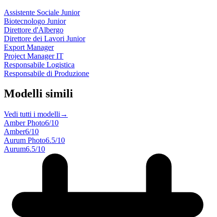
Assistente Sociale Junior
Biotecnologo Junior
Direttore d'Albergo
Direttore dei Lavori Junior
Export Manager
Project Manager IT
Responsabile Logistica
Responsabile di Produzione
Modelli simili
Vedi tutti i modelli
→
Amber Photo
6
/10
Amber
6
/10
Aurum Photo
6.5
/10
Aurum
6.5
/10