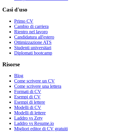
Casi d'uso
Primo CV
Cambio di carriera
Rientro nel lavoro
Candidatura all'estero
Ottimizzazione ATS
Studenti universitari
Diplomati bootcamp
Risorse
Blog
Come scrivere un CV
Come scrivere una lettera
Formati di CV
Esempi di CV
Esempi di lettere
Modelli di CV
Modelli di lettere
Laddro vs Zety
Laddro vs Resume.io
Migliori editor di CV gratuiti