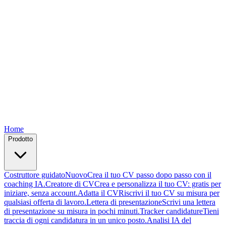
Free
Free
Free
Free
Free
Home
Prodotto
Costruttore guidato
Nuovo
Crea il tuo CV passo dopo passo con il
coaching IA.
Creatore di CV
Crea e personalizza il tuo CV: gratis per
iniziare, senza account.
Adatta il CV
Riscrivi il tuo CV su misura per
qualsiasi offerta di lavoro.
Lettera di presentazione
Scrivi una lettera
di presentazione su misura in pochi minuti.
Tracker candidature
Tieni
traccia di ogni candidatura in un unico posto.
Analisi IA del