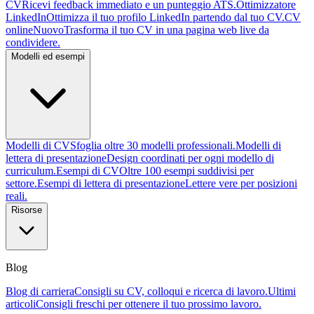
CV
Ricevi feedback immediato e un punteggio ATS.
Ottimizzatore
LinkedIn
Ottimizza il tuo profilo LinkedIn partendo dal tuo CV.
CV
online
Nuovo
Trasforma il tuo CV in una pagina web live da
condividere.
Modelli ed esempi
Modelli di CV
Sfoglia oltre 30 modelli professionali.
Modelli di
lettera di presentazione
Design coordinati per ogni modello di
curriculum.
Esempi di CV
Oltre 100 esempi suddivisi per
settore.
Esempi di lettera di presentazione
Lettere vere per posizioni
reali.
Risorse
Blog
Blog di carriera
Consigli su CV, colloqui e ricerca di lavoro.
Ultimi
articoli
Consigli freschi per ottenere il tuo prossimo lavoro.