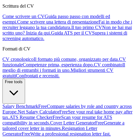
Scrittura del CV
Come scrivere un CV
Guida passo passo con modelli ed
esempi.
Come scrivere una lettera di presentazione
Fai in modo che i
recruiter leggano la tua candidatura.
Il tuo primo CV
Non ne hai mai
scritto uno? Inizia da qui.
Guida ATS per il CV
Supera i sistemi di
screening automatico.
Formati di CV
CV cronologico
Il formato più comune, organizzato per data.
CV
funzionale
Competenze prima, esperienza dopo.
CV combinato
Il
meglio di entrambi i formati in uno.
Migliori strumenti CV
gratuiti
Confrontati e recensiti.
Free tools
Salary Benchmark
Free
Compare salaries by role and country across
Europe.
Net Salary Calculator
Free
See your real take home pay after
tax.
ATS Resume Checker
Free
Scan your resume for ATS
compatibility in seconds.
Cover Letter Generator
Free
Generate a
tailored cover letter in minutes.
Resignation Letter
Generator
Free
Write a professional resignation letter fast.