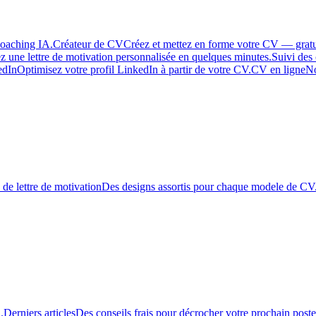
coaching IA.
Créateur de CV
Créez et mettez en forme votre CV — grat
z une lettre de motivation personnalisée en quelques minutes.
Suivi des
edIn
Optimisez votre profil LinkedIn à partir de votre CV.
CV en ligne
N
de lettre de motivation
Des designs assortis pour chaque modele de CV
.
Derniers articles
Des conseils frais pour décrocher votre prochain poste