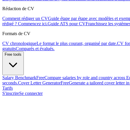
Rédaction de CV
Comment rédiger un CV
Guide étape par étape avec modèles et exemp
rédigé ? Commencez ici.
Guide ATS pour CV
Franchissez les systèmes
Formats de CV
CV chronologique
Le format le plus courant, organisé par date.
CV fon
gratuits
Comparés et évalués.
Free tools
Salary Benchmark
Free
Compare salaries by role and country across E
seconds.
Cover Letter Generator
Free
Generate a tailored cover letter i
Tarifs
S'inscrire
Se connecter