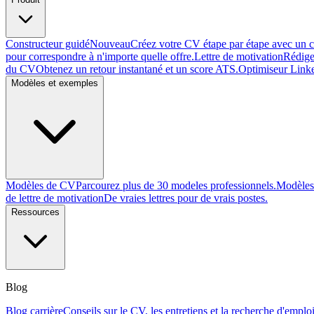
Constructeur guidé
Nouveau
Créez votre CV étape par étape avec un 
pour correspondre à n'importe quelle offre.
Lettre de motivation
Rédige
du CV
Obtenez un retour instantané et un score ATS.
Optimiseur Link
Modèles et exemples
Modèles de CV
Parcourez plus de 30 modeles professionnels.
Modèles 
de lettre de motivation
De vraies lettres pour de vrais postes.
Ressources
Blog
Blog carrière
Conseils sur le CV, les entretiens et la recherche d'emploi