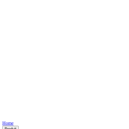
Free
Free
Free
Free
Free
Home
Produit