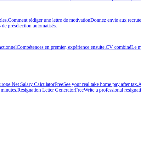
les.
Comment rédiger une lettre de motivation
Donnez envie aux recruteu
 de présélection automatisés.
ctionnel
Compétences en premier, expérience ensuite.
CV combiné
Le m
urope.
Net Salary Calculator
Free
See your real take home pay after tax.
A
n minutes.
Resignation Letter Generator
Free
Write a professional resignatio