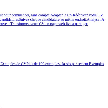
uit pour commencer, sans compte.
Adapter le CV
Réécrivez votre CV
 candidatures
Suivez chaque candidature au même endroit.
Analyse IA
ouveau
Transformez votre CV en page web live à partager.
.
Exemples de CV
Plus de 100 exemples classés par secteur.
Exemples
.