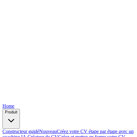
Free
Free
Free
Free
Free
Home
Produit
Constructeur guidé
Nouveau
Créez votre CV étape par étape avec un
coaching IA.
Créateur de CV
Créez et mettez en forme votre CV —