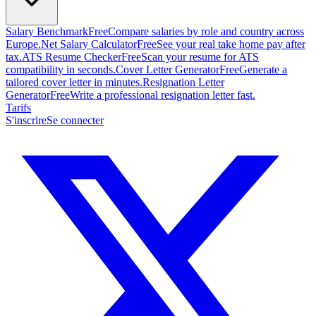
Salary Benchmark
Free
Compare salaries by role and country across
Europe.
Net Salary Calculator
Free
See your real take home pay after
tax.
ATS Resume Checker
Free
Scan your resume for ATS
compatibility in seconds.
Cover Letter Generator
Free
Generate a
tailored cover letter in minutes.
Resignation Letter
Generator
Free
Write a professional resignation letter fast.
Tarifs
S'inscrire
Se connecter