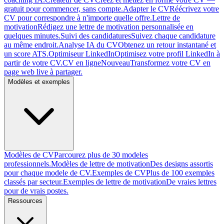
gratuit pour commencer, sans compte.
Adapter le CV
Réécrivez votre
CV pour correspondre à n'importe quelle offre.
Lettre de
motivation
Rédigez une lettre de motivation personnalisée en
quelques minutes.
Suivi des candidatures
Suivez chaque candidature
au même endroit.
Analyse IA du CV
Obtenez un retour instantané et
un score ATS.
Optimiseur LinkedIn
Optimisez votre profil LinkedIn à
partir de votre CV.
CV en ligne
Nouveau
Transformez votre CV en
page web live à partager.
Modèles et exemples
Modèles de CV
Parcourez plus de 30 modeles
professionnels.
Modèles de lettre de motivation
Des designs assortis
pour chaque modele de CV.
Exemples de CV
Plus de 100 exemples
classés par secteur.
Exemples de lettre de motivation
De vraies lettres
pour de vrais postes.
Ressources