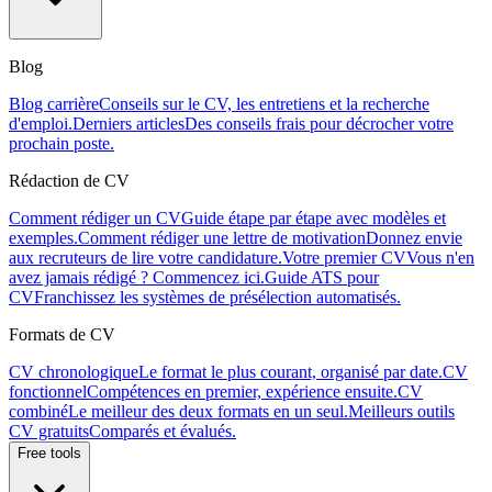
Blog
Blog carrière
Conseils sur le CV, les entretiens et la recherche
d'emploi.
Derniers articles
Des conseils frais pour décrocher votre
prochain poste.
Rédaction de CV
Comment rédiger un CV
Guide étape par étape avec modèles et
exemples.
Comment rédiger une lettre de motivation
Donnez envie
aux recruteurs de lire votre candidature.
Votre premier CV
Vous n'en
avez jamais rédigé ? Commencez ici.
Guide ATS pour
CV
Franchissez les systèmes de présélection automatisés.
Formats de CV
CV chronologique
Le format le plus courant, organisé par date.
CV
fonctionnel
Compétences en premier, expérience ensuite.
CV
combiné
Le meilleur des deux formats en un seul.
Meilleurs outils
CV gratuits
Comparés et évalués.
Free tools