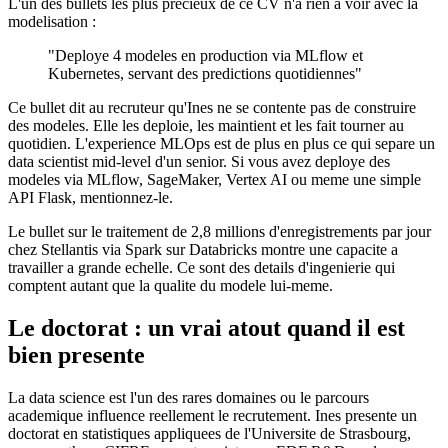
L'un des bullets les plus precieux de ce CV n'a rien a voir avec la
modelisation :
"Deploye 4 modeles en production via MLflow et
Kubernetes, servant des predictions quotidiennes"
Ce bullet dit au recruteur qu'Ines ne se contente pas de construire
des modeles. Elle les deploie, les maintient et les fait tourner au
quotidien. L'experience MLOps est de plus en plus ce qui separe un
data scientist mid-level d'un senior. Si vous avez deploye des
modeles via MLflow, SageMaker, Vertex AI ou meme une simple
API Flask, mentionnez-le.
Le bullet sur le traitement de 2,8 millions d'enregistrements par jour
chez Stellantis via Spark sur Databricks montre une capacite a
travailler a grande echelle. Ce sont des details d'ingenierie qui
comptent autant que la qualite du modele lui-meme.
Le doctorat : un vrai atout quand il est
bien presente
La data science est l'un des rares domaines ou le parcours
academique influence reellement le recrutement. Ines presente un
doctorat en statistiques appliquees de l'Universite de Strasbourg,