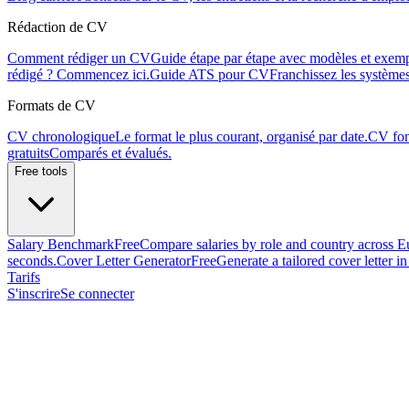
Rédaction de CV
Comment rédiger un CV
Guide étape par étape avec modèles et exemp
rédigé ? Commencez ici.
Guide ATS pour CV
Franchissez les systèmes
Formats de CV
CV chronologique
Le format le plus courant, organisé par date.
CV fon
gratuits
Comparés et évalués.
Free tools
Salary Benchmark
Free
Compare salaries by role and country across E
seconds.
Cover Letter Generator
Free
Generate a tailored cover letter i
Tarifs
S'inscrire
Se connecter