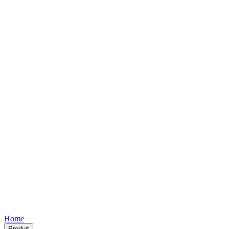
Free
Free
Free
Free
Free
Home
Produit