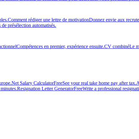
les.
Comment rédiger une lettre de motivation
Donnez envie aux recruteu
 de présélection automatisés.
ctionnel
Compétences en premier, expérience ensuite.
CV combiné
Le m
urope.
Net Salary Calculator
Free
See your real take home pay after tax.
A
n minutes.
Resignation Letter Generator
Free
Write a professional resignatio