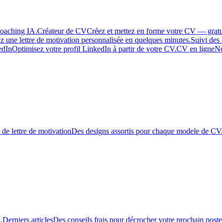
coaching IA.
Créateur de CV
Créez et mettez en forme votre CV — grat
z une lettre de motivation personnalisée en quelques minutes.
Suivi des
edIn
Optimisez votre profil LinkedIn à partir de votre CV.
CV en ligne
N
de lettre de motivation
Des designs assortis pour chaque modele de CV
.
Derniers articles
Des conseils frais pour décrocher votre prochain poste