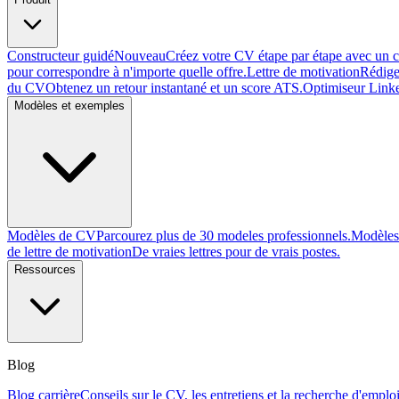
Constructeur guidé
Nouveau
Créez votre CV étape par étape avec un 
pour correspondre à n'importe quelle offre.
Lettre de motivation
Rédige
du CV
Obtenez un retour instantané et un score ATS.
Optimiseur Link
Modèles et exemples
Modèles de CV
Parcourez plus de 30 modeles professionnels.
Modèles 
de lettre de motivation
De vraies lettres pour de vrais postes.
Ressources
Blog
Blog carrière
Conseils sur le CV, les entretiens et la recherche d'emploi