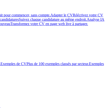
uit pour commencer, sans compte.
Adapter le CV
Réécrivez votre CV
 candidatures
Suivez chaque candidature au même endroit.
Analyse IA
ouveau
Transformez votre CV en page web live à partager.
.
Exemples de CV
Plus de 100 exemples classés par secteur.
Exemples
.