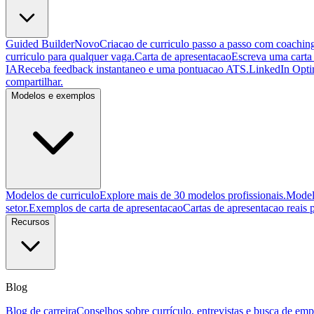
Guided Builder
Novo
Criacao de curriculo passo a passo com coachin
curriculo para qualquer vaga.
Carta de apresentacao
Escreva uma carta
IA
Receba feedback instantaneo e uma pontuacao ATS.
LinkedIn Opti
compartilhar.
Modelos e exemplos
Modelos de curriculo
Explore mais de 30 modelos profissionais.
Modelo
setor.
Exemplos de carta de apresentacao
Cartas de apresentacao reais p
Recursos
Blog
Blog de carreira
Conselhos sobre currículo, entrevistas e busca de em