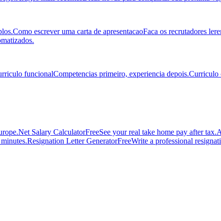
los.
Como escrever uma carta de apresentacao
Faca os recrutadores ler
omatizados.
rriculo funcional
Competencias primeiro, experiencia depois.
Curriculo
urope.
Net Salary Calculator
Free
See your real take home pay after tax.
A
n minutes.
Resignation Letter Generator
Free
Write a professional resignatio