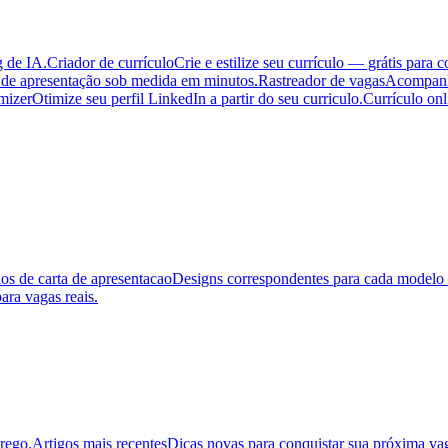
g de IA.
Criador de currículo
Crie e estilize seu currículo — grátis para 
 de apresentação sob medida em minutos.
Rastreador de vagas
Acompanhe
mizer
Otimize seu perfil LinkedIn a partir do seu curriculo.
Currículo onl
s de carta de apresentacao
Designs correspondentes para cada modelo 
ara vagas reais.
prego.
Artigos mais recentes
Dicas novas para conquistar sua próxima va