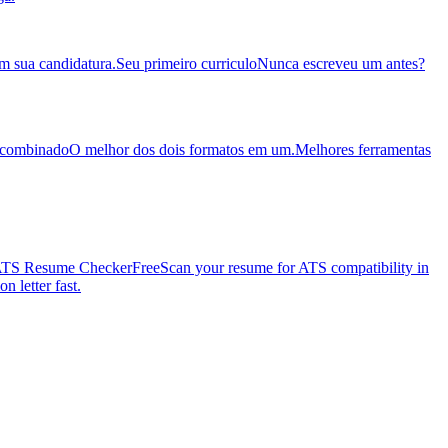
em sua candidatura.
Seu primeiro curriculo
Nunca escreveu um antes?
 combinado
O melhor dos dois formatos em um.
Melhores ferramentas
TS Resume Checker
Free
Scan your resume for ATS compatibility in
n letter fast.