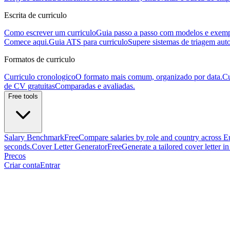
Escrita de curriculo
Como escrever um curriculo
Guia passo a passo com modelos e exemp
Comece aqui.
Guia ATS para curriculo
Supere sistemas de triagem aut
Formatos de curriculo
Curriculo cronologico
O formato mais comum, organizado por data.
Cu
de CV gratuitas
Comparadas e avaliadas.
Free tools
Salary Benchmark
Free
Compare salaries by role and country across E
seconds.
Cover Letter Generator
Free
Generate a tailored cover letter i
Precos
Criar conta
Entrar