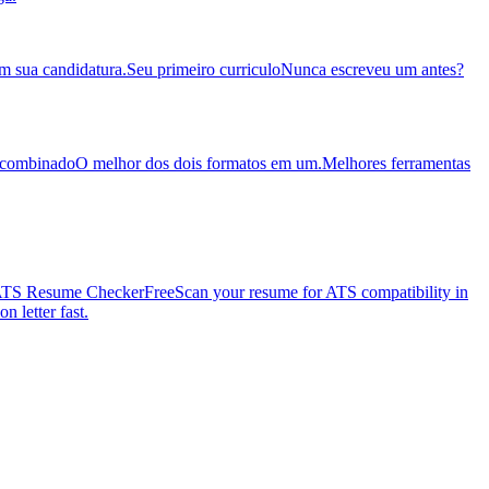
em sua candidatura.
Seu primeiro curriculo
Nunca escreveu um antes?
 combinado
O melhor dos dois formatos em um.
Melhores ferramentas
TS Resume Checker
Free
Scan your resume for ATS compatibility in
n letter fast.