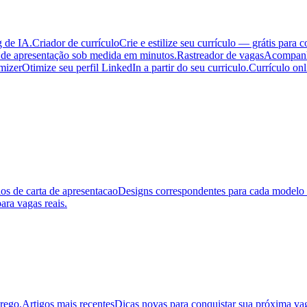
g de IA.
Criador de currículo
Crie e estilize seu currículo — grátis para 
 de apresentação sob medida em minutos.
Rastreador de vagas
Acompanhe
mizer
Otimize seu perfil LinkedIn a partir do seu curriculo.
Currículo onl
s de carta de apresentacao
Designs correspondentes para cada modelo 
ara vagas reais.
prego.
Artigos mais recentes
Dicas novas para conquistar sua próxima va