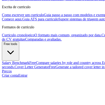
Escrita de curriculo
Como escrever um curriculo
Guia passo a passo com modelos e exemp
Comece aqui.
Guia ATS para curriculo
Supere sistemas de triagem aut
Formatos de curriculo
Curriculo cronologico
O formato mais comum, organizado por data.
Cu
de CV gratuitas
Comparadas e avaliadas.
Free tools
Salary Benchmark
Free
Compare salaries by role and country across E
seconds.
Cover Letter Generator
Free
Generate a tailored cover letter i
Precos
Criar conta
Entrar