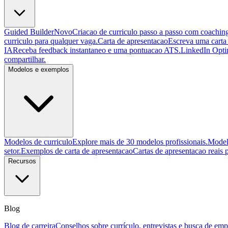
Guided Builder
Novo
Criacao de curriculo passo a passo com coachin
curriculo para qualquer vaga.
Carta de apresentacao
Escreva uma carta
IA
Receba feedback instantaneo e uma pontuacao ATS.
LinkedIn Opti
compartilhar.
Modelos e exemplos
Modelos de curriculo
Explore mais de 30 modelos profissionais.
Modelo
setor.
Exemplos de carta de apresentacao
Cartas de apresentacao reais p
Recursos
Blog
Blog de carreira
Conselhos sobre currículo, entrevistas e busca de em