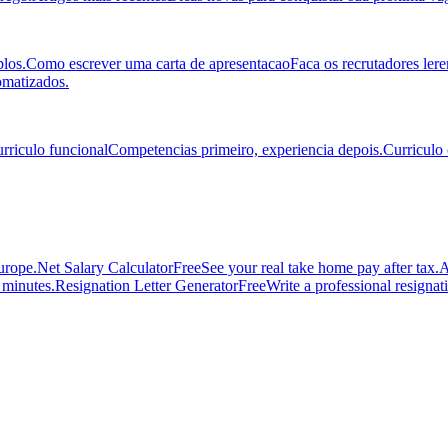
los.
Como escrever uma carta de apresentacao
Faca os recrutadores ler
omatizados.
rriculo funcional
Competencias primeiro, experiencia depois.
Curriculo
urope.
Net Salary Calculator
Free
See your real take home pay after tax.
A
n minutes.
Resignation Letter Generator
Free
Write a professional resignatio