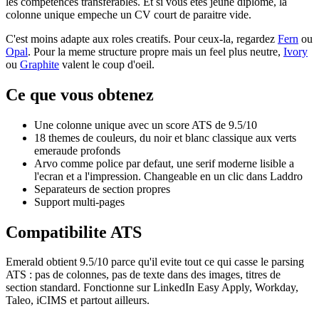
les competences transferables. Et si vous etes jeune diplome, la
colonne unique empeche un CV court de paraitre vide.
C'est moins adapte aux roles creatifs. Pour ceux-la, regardez
Fern
ou
Opal
. Pour la meme structure propre mais un feel plus neutre,
Ivory
ou
Graphite
valent le coup d'oeil.
Ce que vous obtenez
Une colonne unique avec un score ATS de 9.5/10
18 themes de couleurs, du noir et blanc classique aux verts
emeraude profonds
Arvo comme police par defaut, une serif moderne lisible a
l'ecran et a l'impression. Changeable en un clic dans Laddro
Separateurs de section propres
Support multi-pages
Compatibilite ATS
Emerald obtient 9.5/10 parce qu'il evite tout ce qui casse le parsing
ATS : pas de colonnes, pas de texte dans des images, titres de
section standard. Fonctionne sur LinkedIn Easy Apply, Workday,
Taleo, iCIMS et partout ailleurs.