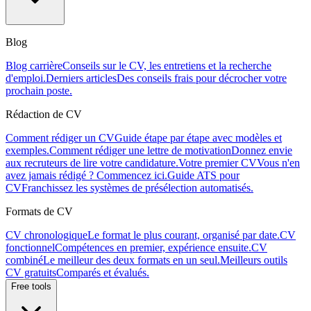
Blog
Blog carrière
Conseils sur le CV, les entretiens et la recherche
d'emploi.
Derniers articles
Des conseils frais pour décrocher votre
prochain poste.
Rédaction de CV
Comment rédiger un CV
Guide étape par étape avec modèles et
exemples.
Comment rédiger une lettre de motivation
Donnez envie
aux recruteurs de lire votre candidature.
Votre premier CV
Vous n'en
avez jamais rédigé ? Commencez ici.
Guide ATS pour
CV
Franchissez les systèmes de présélection automatisés.
Formats de CV
CV chronologique
Le format le plus courant, organisé par date.
CV
fonctionnel
Compétences en premier, expérience ensuite.
CV
combiné
Le meilleur des deux formats en un seul.
Meilleurs outils
CV gratuits
Comparés et évalués.
Free tools