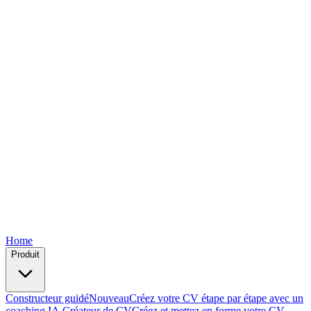
Free
Free
Free
Free
Free
Home
Produit
Constructeur guidé
Nouveau
Créez votre CV étape par étape avec un
coaching IA.
Créateur de CV
Créez et mettez en forme votre CV —