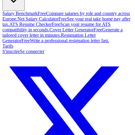
Salary Benchmark
Free
Compare salaries by role and country across
Europe.
Net Salary Calculator
Free
See your real take home pay after
tax.
ATS Resume Checker
Free
Scan your resume for ATS
compatibility in seconds.
Cover Letter Generator
Free
Generate a
tailored cover letter in minutes.
Resignation Letter
Generator
Free
Write a professional resignation letter fast.
Tarifs
S'inscrire
Se connecter