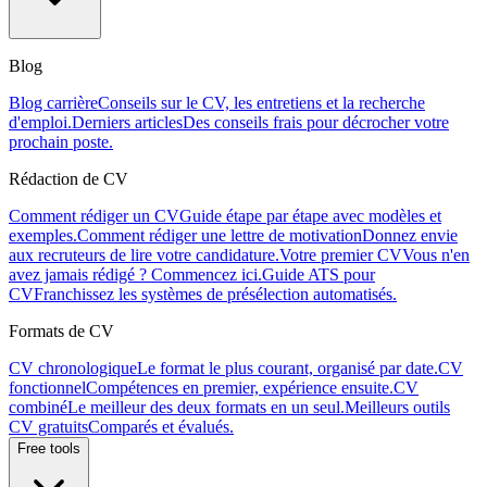
Blog
Blog carrière
Conseils sur le CV, les entretiens et la recherche
d'emploi.
Derniers articles
Des conseils frais pour décrocher votre
prochain poste.
Rédaction de CV
Comment rédiger un CV
Guide étape par étape avec modèles et
exemples.
Comment rédiger une lettre de motivation
Donnez envie
aux recruteurs de lire votre candidature.
Votre premier CV
Vous n'en
avez jamais rédigé ? Commencez ici.
Guide ATS pour
CV
Franchissez les systèmes de présélection automatisés.
Formats de CV
CV chronologique
Le format le plus courant, organisé par date.
CV
fonctionnel
Compétences en premier, expérience ensuite.
CV
combiné
Le meilleur des deux formats en un seul.
Meilleurs outils
CV gratuits
Comparés et évalués.
Free tools