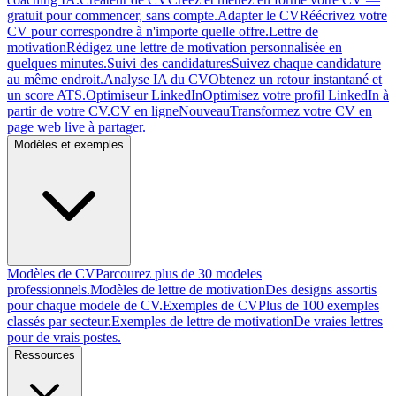
gratuit pour commencer, sans compte.
Adapter le CV
Réécrivez votre
CV pour correspondre à n'importe quelle offre.
Lettre de
motivation
Rédigez une lettre de motivation personnalisée en
quelques minutes.
Suivi des candidatures
Suivez chaque candidature
au même endroit.
Analyse IA du CV
Obtenez un retour instantané et
un score ATS.
Optimiseur LinkedIn
Optimisez votre profil LinkedIn à
partir de votre CV.
CV en ligne
Nouveau
Transformez votre CV en
page web live à partager.
Modèles et exemples
Modèles de CV
Parcourez plus de 30 modeles
professionnels.
Modèles de lettre de motivation
Des designs assortis
pour chaque modele de CV.
Exemples de CV
Plus de 100 exemples
classés par secteur.
Exemples de lettre de motivation
De vraies lettres
pour de vrais postes.
Ressources