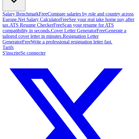
Salary Benchmark
Free
Compare salaries by role and country across
Europe.
Net Salary Calculator
Free
See your real take home pay after
tax.
ATS Resume Checker
Free
Scan your resume for ATS
compatibility in seconds.
Cover Letter Generator
Free
Generate a
tailored cover letter in minutes.
Resignation Letter
Generator
Free
Write a professional resignation letter fast.
Tarifs
S'inscrire
Se connecter