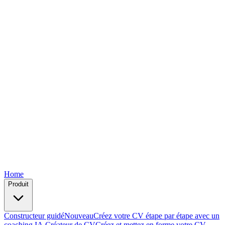
Free
Free
Free
Free
Free
Home
Produit
Constructeur guidé
Nouveau
Créez votre CV étape par étape avec un
coaching IA.
Créateur de CV
Créez et mettez en forme votre CV —