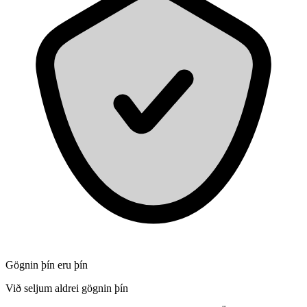
Gögnin þín eru þín
Við seljum aldrei gögnin þín