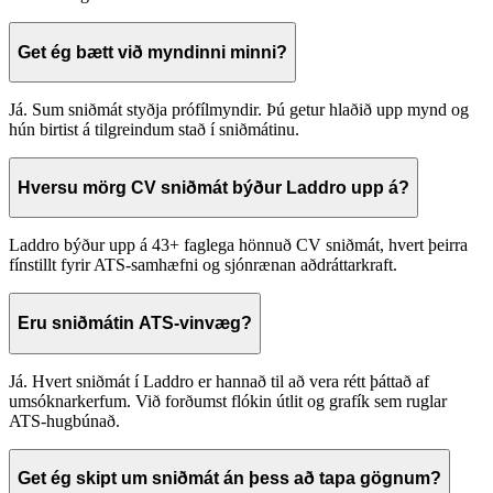
Get ég bætt við myndinni minni?
Já. Sum sniðmát styðja prófílmyndir. Þú getur hlaðið upp mynd og
hún birtist á tilgreindum stað í sniðmátinu.
Hversu mörg CV sniðmát býður Laddro upp á?
Laddro býður upp á 43+ faglega hönnuð CV sniðmát, hvert þeirra
fínstillt fyrir ATS-samhæfni og sjónrænan aðdráttarkraft.
Eru sniðmátin ATS-vinvæg?
Já. Hvert sniðmát í Laddro er hannað til að vera rétt þáttað af
umsóknarkerfum. Við forðumst flókin útlit og grafík sem ruglar
ATS-hugbúnað.
Get ég skipt um sniðmát án þess að tapa gögnum?