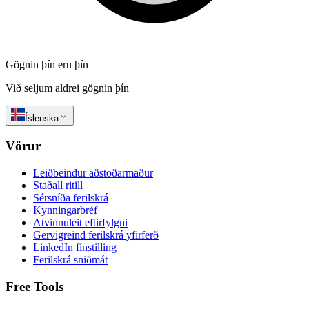
Gögnin þín eru þín
Við seljum aldrei gögnin þín
Íslenska
Vörur
Leiðbeindur aðstoðarmaður
Staðall ritill
Sérsníða ferilskrá
Kynningarbréf
Atvinnuleit eftirfylgni
Gervigreind ferilskrá yfirferð
LinkedIn fínstilling
Ferilskrá sniðmát
Free Tools