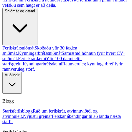
vefsíðu sem hægt er að deila.
Sniðmát og dæmi
Ferilskrársniðmát
Skoðaðu yfir 30 fagleg
sniðmát.
Kynningarbréfssniðmát
Samræmd hönnun fyrir hvert CV-
sniðmát.
Ferilskrárdæmi
Yfir 100 dæmi eftir
starfsgrein.
Kynningarbréfsdæmi
Raunveruleg kynningarbréf fyrir
raunveruleg störf.
Auðlindir
Blogg
Starfsferilsblogg
Ráð um ferilskrár, atvinnuviðtöl og
atvinnuleit.
Nýjustu greinar
Ferskar ábendingar til að landa næsta
starfi.
Ferilskrárritun