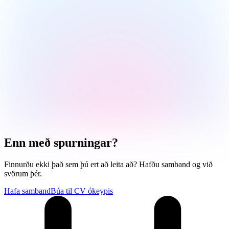
Enn með spurningar?
Finnurðu ekki það sem þú ert að leita að? Hafðu samband og við
svörum þér.
Hafa samband
Búa til CV ókeypis