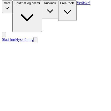
Verðskrá
Vara
Sniðmát og dæmi
Auðlindir
Free tools
Skrá inn
Nýskráning
Nýtt
Nýtt