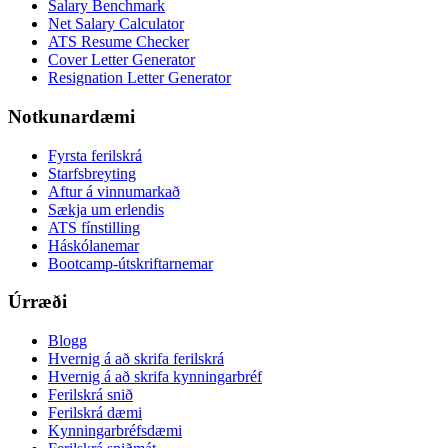
Salary Benchmark
Net Salary Calculator
ATS Resume Checker
Cover Letter Generator
Resignation Letter Generator
Notkunardæmi
Fyrsta ferilskrá
Starfsbreyting
Aftur á vinnumarkað
Sækja um erlendis
ATS fínstilling
Háskólanemar
Bootcamp-útskriftarnemar
Úrræði
Blogg
Hvernig á að skrifa ferilskrá
Hvernig á að skrifa kynningarbréf
Ferilskrá snið
Ferilskrá dæmi
Kynningarbréfsdæmi