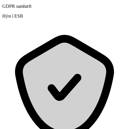
GDPR samhæft
Hýst í ESB