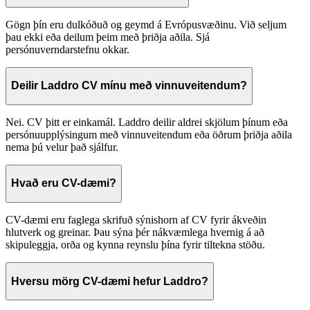
Gögn þín eru dulkóðuð og geymd á Evrópusvæðinu. Við seljum
þau ekki eða deilum þeim með þriðja aðila. Sjá
persónuverndarstefnu okkar.
Deilir Laddro CV mínu með vinnuveitendum?
Nei. CV þitt er einkamál. Laddro deilir aldrei skjölum þínum eða
persónuupplýsingum með vinnuveitendum eða öðrum þriðja aðila
nema þú velur það sjálfur.
Hvað eru CV-dæmi?
CV-dæmi eru faglega skrifuð sýnishorn af CV fyrir ákveðin
hlutverk og greinar. Þau sýna þér nákvæmlega hvernig á að
skipuleggja, orða og kynna reynslu þína fyrir tiltekna stöðu.
Hversu mörg CV-dæmi hefur Laddro?