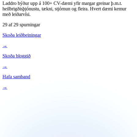
Laddro býður upp á 100+ CV-dæmi yfir margar greinar þ.m.t.
heilbrigðisþjónustu, tækni, stjórnun og fleira. Hvert dæmi kemur
með leiðarvísi.
29
af
29
spurningar
Skoða leiðbeiningar
→
Skoða bloggið
→
Hafa samband
→