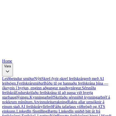
Free
Free
Free
Free
Free
Home
Vara
Leiðbeindur smiður
Nýtt
Skref-fyrir-skref ferilskrárgerð með AI
leiðsögn.
Ferilskrársmiður
Búðu til og hannaðu ferilskrána þína —
ókeypis í byrjun, enginn aðgangur nauðsynlegur.
Sérsníða
ferilskrá
Endurskrifaðu ferilskrána til að passa við hverja
starfsauglýsingu.
Kynningarbréf
Skrifaðu sérsniðið kynningarbréf á
nokkrum mínútum.
Atvinnuleitarrakning
Raktu allar umsóknir á
einum stað.
AI ferilskráryfirferð
Fáðu tafarlaus viðbrögð og ATS
einkunn.
LinkedIn fínstilling
Bættu LinkedIn sniðið þitt út frá
ferilskránni.
Ferilskrá á netinu
Nýtt
Breyttu ferilskránni þinni í lifandi