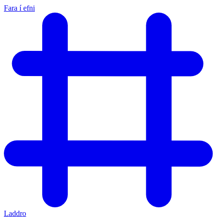
Fara í efni
Laddro