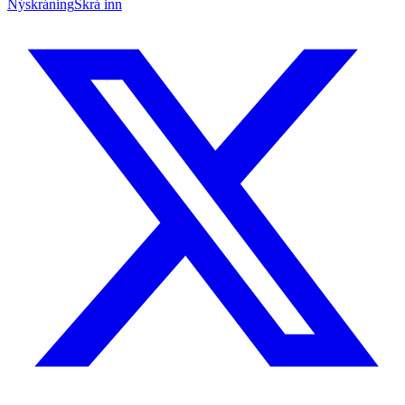
Nýskráning
Skrá inn