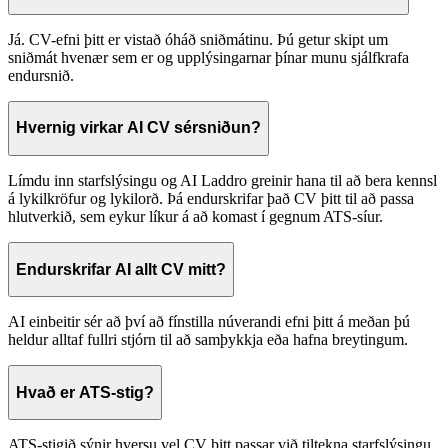
Já. CV-efni þitt er vistað óháð sniðmátinu. Þú getur skipt um
sniðmát hvenær sem er og upplýsingarnar þínar munu sjálfkrafa
endursnið.
Hvernig virkar AI CV sérsniðun?
Límdu inn starfslýsingu og AI Laddro greinir hana til að bera kennsl
á lykilkröfur og lykilorð. Þá endurskrifar það CV þitt til að passa
hlutverkið, sem eykur líkur á að komast í gegnum ATS-síur.
Endurskrifar AI allt CV mitt?
AI einbeitir sér að því að fínstilla núverandi efni þitt á meðan þú
heldur alltaf fullri stjórn til að samþykkja eða hafna breytingum.
Hvað er ATS-stig?
ATS-stigið sýnir hversu vel CV þitt passar við tiltekna starfslýsingu.