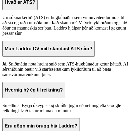
Hvað er ATS?
Umsóknarkerfið (ATS) er hugbúnaður sem vinnuveitendur nota til
að sía og raða umsóknum. Það skannar CV fyrir lykilorðum og snið
áður en manneskja sér þau. Laddro hjálpar þér að komast í gegnum
þessar síur.
Mun Laddro CV mitt standast ATS síur?
Já. Sniðmátin nota hreint snið sem ATS-hugbúnaður getur þáttað. AI
sérsniðunin bætir við starfssértækum lykilorðum til að bæta
samsvörunareinkunn þína.
Hvernig bý ég til reikning?
Smelltu á 'Byrja ókeypis' og skráðu þig með netfang eða Google
reikningi. Það tekur minna en mínútu.
Eru gögn mín örugg hjá Laddro?