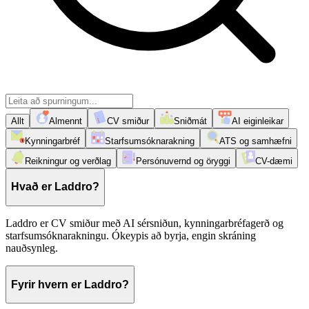
Allt
Almennt
CV smiður
Sniðmát
AI eiginleikar
Kynningarbréf
Starfsumsóknarakning
ATS og samhæfni
Reikningur og verðlag
Persónuvernd og öryggi
CV-dæmi
Hvað er Laddro?
Laddro er CV smiður með AI sérsniðun, kynningarbréfagerð og
starfsumsóknarakningu. Ókeypis að byrja, engin skráning
nauðsynleg.
Fyrir hvern er Laddro?