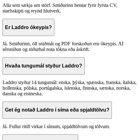
Alla sem sækja um störf. Smiðurinn hentar fyrir fyrsta CV,
starfsskipti og reynd hlutverk.
Er Laddro ókeypis?
Já. Smiðurinn, öll sniðmát og PDF forskoðun eru ókeypis. AI
sérsniðun og niðurhal nota tókna eða áskrift.
Hvaða tungumál styður Laddro?
Laddro styður 14 tungumál: enska, þýska, spænska, franska, ítalska,
hollenska, pólska, portúgalska, íslenska, finnska, sænska, norska,
danska og eistneska.
Get ég notað Laddro í síma eða spjaldtölvu?
Já. Fullur ritill virkar í símum, spjaldtölvum og tölvum.