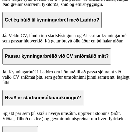
Það greinir samræmi lykilorða, snið og efnisbyggingu.
Get ég búið til kynningarbréf með Laddro?
Já. Veldu CV, límdu inn starfslýsinguna og AI skrifar kynningarbréf
sem passar hlutverkið. Þú getur breytt öllu áður en þú halar niður.
Passar kynningarbréfið við CV sniðmátið mitt?
Já. Kynningarbréf í Laddro eru hönnuð til að passa sjónrænt við
valið CV sniðmát þitt, sem gefur umsókninni þinni samræmt, faglegt
útlit.
Hvað er starfsumsóknarakningin?
Spjald þar sem þú skráir hverja umsókn, uppfærir stöðuna (Sótt,
Viðtal, Tilboð o.s.frv.) og geymir minnisgreinar um hvert fyrirtæki.