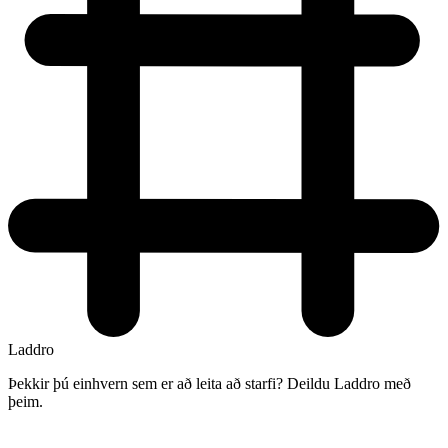
Laddro
Þekkir þú einhvern sem er að leita að starfi? Deildu Laddro með
þeim.