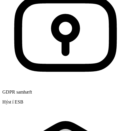
GDPR samhæft
Hýst í ESB