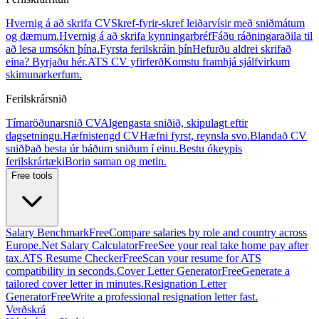
Hvernig á að skrifa CV
Skref-fyrir-skref leiðarvísir með sniðmátum
og dæmum.
Hvernig á að skrifa kynningarbréf
Fáðu ráðningaraðila til
að lesa umsókn þína.
Fyrsta ferilskráin þín
Hefurðu aldrei skrifað
eina? Byrjaðu hér.
ATS CV yfirferð
Komstu framhjá sjálfvirkum
skimunarkerfum.
Ferilskrársnið
Tímaröðunarsnið CV
Algengasta sniðið, skipulagt eftir
dagsetningu.
Hæfnistengd CV
Hæfni fyrst, reynsla svo.
Blandað CV
snið
Það besta úr báðum sniðum í einu.
Bestu ókeypis
ferilskrártæki
Borin saman og metin.
Free tools
Salary Benchmark
Free
Compare salaries by role and country across
Europe.
Net Salary Calculator
Free
See your real take home pay after
tax.
ATS Resume Checker
Free
Scan your resume for ATS
compatibility in seconds.
Cover Letter Generator
Free
Generate a
tailored cover letter in minutes.
Resignation Letter
Generator
Free
Write a professional resignation letter fast.
Verðskrá