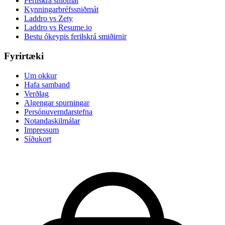
Ferilskrá sniðmát
Kynningarbréfssniðmát
Laddro vs Zety
Laddro vs Resume.io
Bestu ókeypis ferilskrá smiðirnir
Fyrirtæki
Um okkur
Hafa samband
Verðlag
Algengar spurningar
Persónuverndarstefna
Notandaskilmálar
Impressum
Síðukort