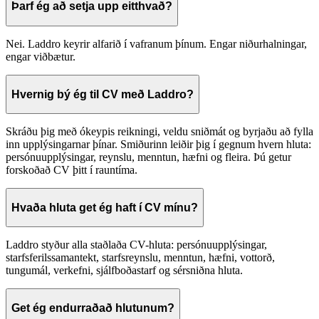
Þarf ég að setja upp eitthvað?
Nei. Laddro keyrir alfarið í vafranum þínum. Engar niðurhalningar,
engar viðbætur.
Hvernig bý ég til CV með Laddro?
Skráðu þig með ókeypis reikningi, veldu sniðmát og byrjaðu að fylla
inn upplýsingarnar þínar. Smiðurinn leiðir þig í gegnum hvern hluta:
persónuupplýsingar, reynslu, menntun, hæfni og fleira. Þú getur
forskoðað CV þitt í rauntíma.
Hvaða hluta get ég haft í CV mínu?
Laddro styður alla staðlaða CV-hluta: persónuupplýsingar,
starfsferilssamantekt, starfsreynslu, menntun, hæfni, vottorð,
tungumál, verkefni, sjálfboðastarf og sérsniðna hluta.
Get ég endurraðað hlutunum?