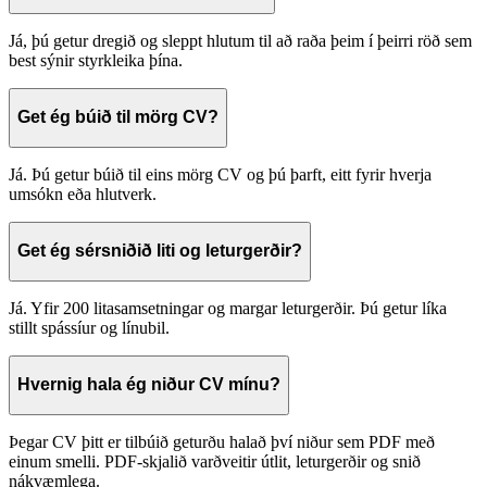
Já, þú getur dregið og sleppt hlutum til að raða þeim í þeirri röð sem
best sýnir styrkleika þína.
Get ég búið til mörg CV?
Já. Þú getur búið til eins mörg CV og þú þarft, eitt fyrir hverja
umsókn eða hlutverk.
Get ég sérsniðið liti og leturgerðir?
Já. Yfir 200 litasamsetningar og margar leturgerðir. Þú getur líka
stillt spássíur og línubil.
Hvernig hala ég niður CV mínu?
Þegar CV þitt er tilbúið geturðu halað því niður sem PDF með
einum smelli. PDF-skjalið varðveitir útlit, leturgerðir og snið
nákvæmlega.