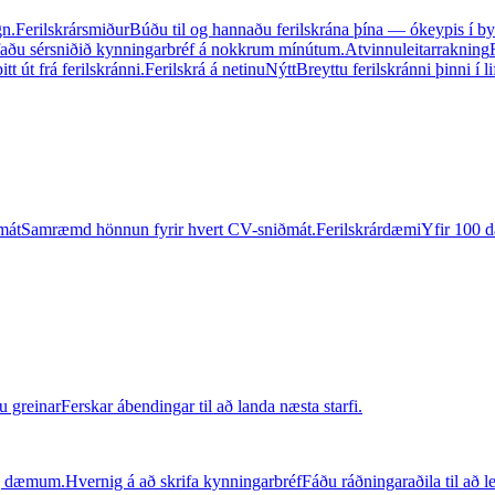
gn.
Ferilskrársmiður
Búðu til og hannaðu ferilskrána þína — ókeypis í b
faðu sérsniðið kynningarbréf á nokkrum mínútum.
Atvinnuleitarrakning
t út frá ferilskránni.
Ferilskrá á netinu
Nýtt
Breyttu ferilskránni þinni í 
mát
Samræmd hönnun fyrir hvert CV-sniðmát.
Ferilskrárdæmi
Yfir 100 d
u greinar
Ferskar ábendingar til að landa næsta starfi.
og dæmum.
Hvernig á að skrifa kynningarbréf
Fáðu ráðningaraðila til að 