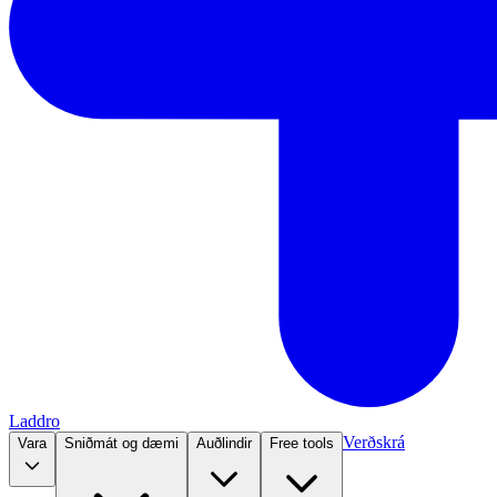
Laddro
Verðskrá
Vara
Sniðmát og dæmi
Auðlindir
Free tools