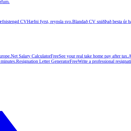
rfum.
fnistengd CV
Hæfni fyrst, reynsla svo.
Blandað CV snið
Það besta úr 
urope.
Net Salary Calculator
Free
See your real take home pay after tax.
A
n minutes.
Resignation Letter Generator
Free
Write a professional resignatio