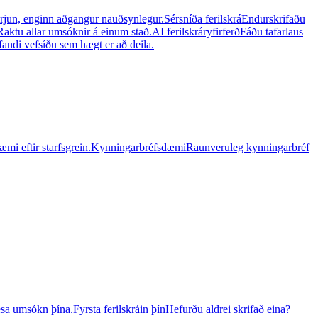
yrjun, enginn aðgangur nauðsynlegur.
Sérsníða ferilskrá
Endurskrifaðu
Raktu allar umsóknir á einum stað.
AI ferilskráryfirferð
Fáðu tafarlaus
lifandi vefsíðu sem hægt er að deila.
æmi eftir starfsgrein.
Kynningarbréfsdæmi
Raunveruleg kynningarbréf
lesa umsókn þína.
Fyrsta ferilskráin þín
Hefurðu aldrei skrifað eina?