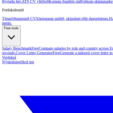
Byrjaðu hér.
ATS CV yfirferð
Komstu framhjá sjálfvirkum skimunarke
Ferilskrársnið
Tímaröðunarsnið CV
Algengasta sniðið, skipulagt eftir dagsetningu.
Hæ
metin.
Free tools
Salary Benchmark
Free
Compare salaries by role and country across E
seconds.
Cover Letter Generator
Free
Generate a tailored cover letter i
Verðskrá
Nýskráning
Skrá inn