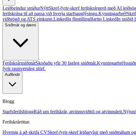
Leiðbeindur smiður
Nýtt
Skref-fyrir-skref ferilskrárgerð með AI leiðsö
ferilskrána til að passa við hverja starfsauglýsingu.
Kynningarbréf
Skri
viðbrögð og ATS einkunn.
LinkedIn fínstilling
Bættu LinkedIn sniðið þit
Sniðmát og dæmi
Ferilskrársniðmát
Skoðaðu yfir 30 fagleg sniðmát.
Kynningarbréfssnið
fyrir raunveruleg störf.
Auðlindir
Blogg
Starfsferilsblogg
Ráð um ferilskrár, atvinnuviðtöl og atvinnuleit.
Nýjust
Ferilskrárritun
Hvernig á að skrifa CV
Skref-fyrir-skref leiðarvísir með sniðmátum 