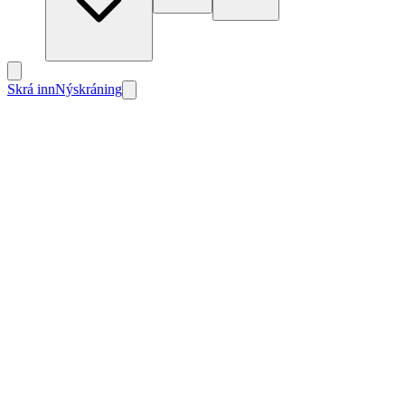
Skrá inn
Nýskráning
Nýtt
Nýtt