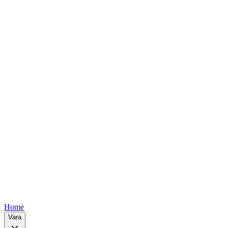
Free
Free
Free
Free
Free
Home
Vara